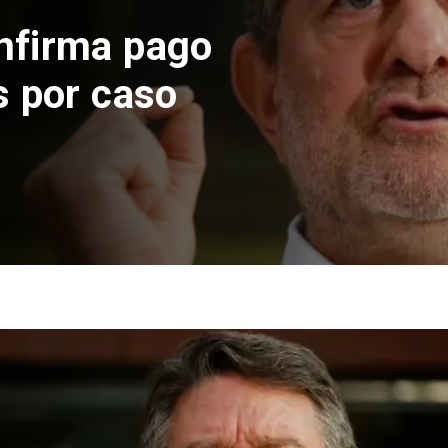
o suspende construcción
s Norte en El Teniente
sgos sísmicos