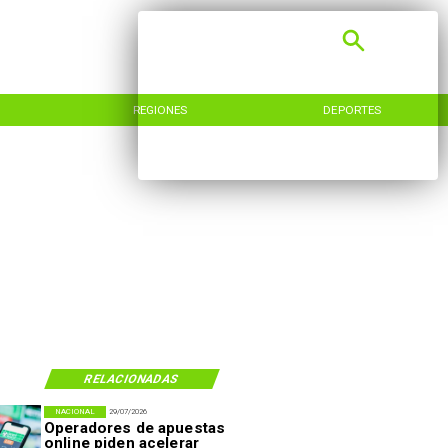
REGIONES
DEPORTES
RELACIONADAS
NACIONAL
29/07/2026
Operadores de apuestas
online piden acelerar