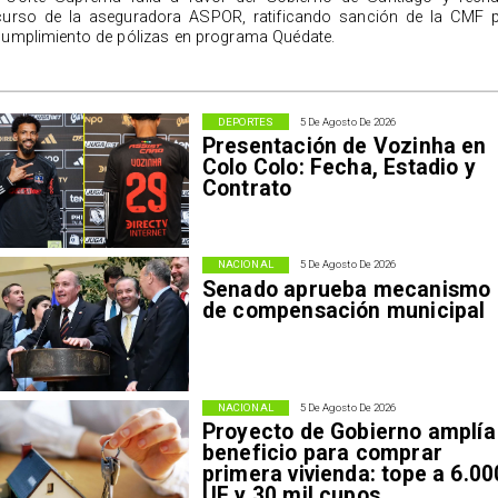
curso de la aseguradora ASPOR, ratificando sanción de la CMF 
cumplimiento de pólizas en programa Quédate.
DEPORTES
5 De Agosto De 2026
Presentación de Vozinha en
Colo Colo: Fecha, Estadio y
Contrato
NACIONAL
5 De Agosto De 2026
Senado aprueba mecanismo
de compensación municipal
NACIONAL
5 De Agosto De 2026
Proyecto de Gobierno amplía
beneficio para comprar
primera vivienda: tope a 6.00
UF y 30 mil cupos