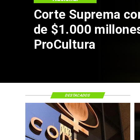
Codelc
de Ande
por rie
DESTACADOS