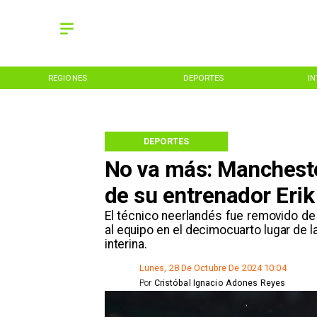
REGIONES
DEPORTES
I
DEPORTES
No va más: Mancheste
de su entrenador Eri
​El técnico neerlandés fue removido d
al equipo en el decimocuarto lugar de l
interina.
Lunes, 28 De Octubre De 2024 10:04
Por
Cristóbal Ignacio Adones Reyes