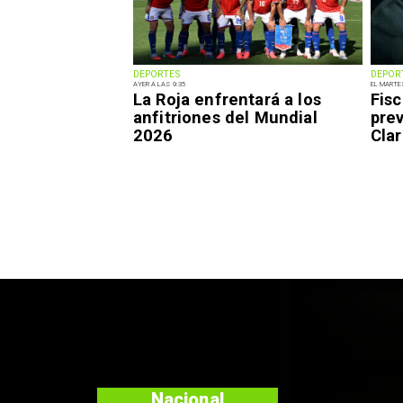
DEPORTES
DEPOR
AYER A LAS 9:35
EL MARTE
La Roja enfrentará a los
Fisc
anfitriones del Mundial
pre
2026
Clar
Nacional