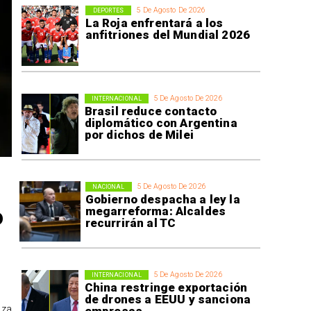
5 De Agosto De 2026
DEPORTES
La Roja enfrentará a los
anfitriones del Mundial 2026
5 De Agosto De 2026
INTERNACIONAL
Brasil reduce contacto
diplomático con Argentina
por dichos de Milei
5 De Agosto De 2026
NACIONAL
Gobierno despacha a ley la
o
megarreforma: Alcaldes
recurrirán al TC
5 De Agosto De 2026
INTERNACIONAL
China restringe exportación
de drones a EEUU y sanciona
aza