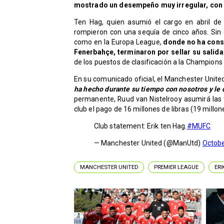
mostrado un desempeño muy irregular, con s
Ten Hag, quien asumió el cargo en abril de
rompieron con una sequía de cinco años. Sin 
como en la Europa League,
donde no ha conse
Fenerbahçe, terminaron por sellar su salida
de los puestos de clasificación a la Champions y
En su comunicado oficial, el Manchester Unite
ha hecho durante su tiempo con nosotros y le 
permanente, Ruud van Nistelrooy asumirá las f
club el pago de 16 millones de libras (19 mill
Club statement: Erik ten Hag.
#MUFC
— Manchester United (@ManUtd)
Octobe
MANCHESTER UNITED
PREMIER LEAGUE
ERI