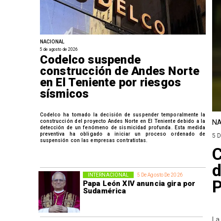
NACIONAL
5 de agosto de 2026
Codelco suspende
construcción de Andes Norte
en El Teniente por riesgos
sísmicos
Codelco ha tomado la decisión de suspender temporalmente la
construcción del proyecto Andes Norte en El Teniente debido a la
NA
detección de un fenómeno de sismicidad profunda. Esta medida
preventiva ha obligado a iniciar un proceso ordenado de
5 
suspensión con las empresas contratistas.
C
d
INTERNACIONAL
5 De Agosto De 2026
P
Papa León XIV anuncia gira por
Sudamérica
La