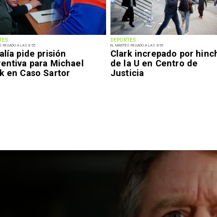
TES
DEPORTES
S PASADO A LAS 9:55
EL MARTES PASADO A LAS 9:55
alía pide prisión
Clark increpado por hinc
ventiva para Michael
de la U en Centro de
k en Caso Sartor
Justicia