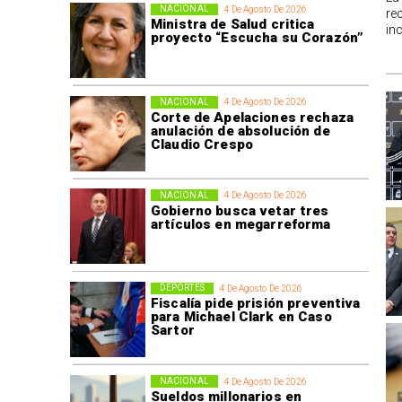
NACIONAL
4 De Agosto De 2026
re
Ministra de Salud critica
in
proyecto “Escucha su Corazón”
NACIONAL
4 De Agosto De 2026
Corte de Apelaciones rechaza
anulación de absolución de
Claudio Crespo
NACIONAL
4 De Agosto De 2026
Gobierno busca vetar tres
artículos en megarreforma
DEPORTES
4 De Agosto De 2026
Fiscalía pide prisión preventiva
para Michael Clark en Caso
Sartor
NACIONAL
4 De Agosto De 2026
Sueldos millonarios en