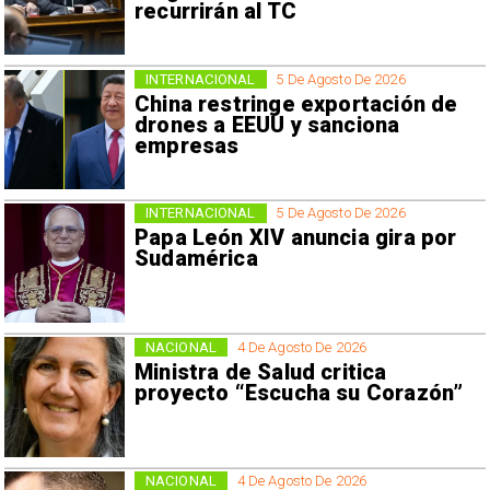
recurrirán al TC
INTERNACIONAL
5 De Agosto De 2026
China restringe exportación de
drones a EEUU y sanciona
empresas
INTERNACIONAL
5 De Agosto De 2026
Papa León XIV anuncia gira por
Sudamérica
NACIONAL
4 De Agosto De 2026
Ministra de Salud critica
proyecto “Escucha su Corazón”
NACIONAL
4 De Agosto De 2026