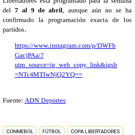
Libertadores está programado para la semana
del
7 al 9 de abril
, aunque aún no se ha
confirmado la programación exacta de los
partidos.
https://www.instagram.com/p/DWFh
GacjPAa/?
utm_source=ig_web_copy_link&igsh
=NTc4MTIwNjQ2YQ==
Fuente:
ADN Deportes
CONMEBOL
FÚTBOL
COPA LIBERTADORES