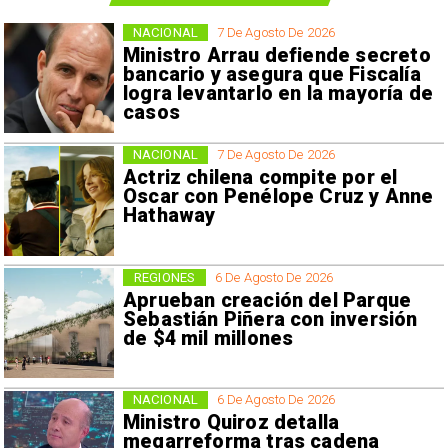
NACIONAL
7 De Agosto De 2026
Ministro Arrau defiende secreto
bancario y asegura que Fiscalía
logra levantarlo en la mayoría de
casos
NACIONAL
7 De Agosto De 2026
Actriz chilena compite por el
Oscar con Penélope Cruz y Anne
Hathaway
REGIONES
6 De Agosto De 2026
Aprueban creación del Parque
Sebastián Piñera con inversión
de $4 mil millones
NACIONAL
6 De Agosto De 2026
Ministro Quiroz detalla
megarreforma tras cadena