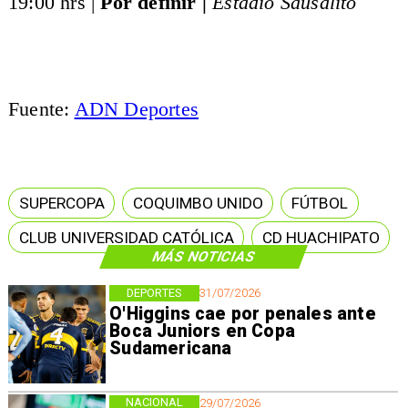
19:00 hrs |
Por definir |
Estadio Sausalito
Fuente:
ADN Deportes
SUPERCOPA
COQUIMBO UNIDO
FÚTBOL
CLUB UNIVERSIDAD CATÓLICA
CD HUACHIPATO
MÁS NOTICIAS
DEPORTES
31/07/2026
O'Higgins cae por penales ante
Boca Juniors en Copa
Sudamericana
NACIONAL
29/07/2026