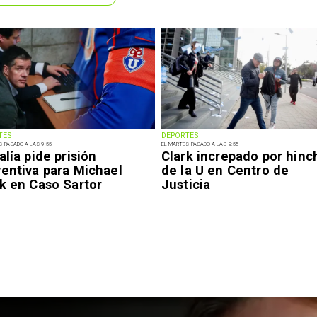
TES
DEPORTES
S PASADO A LAS 9:55
EL MARTES PASADO A LAS 9:55
alía pide prisión
Clark increpado por hinc
ventiva para Michael
de la U en Centro de
k en Caso Sartor
Justicia