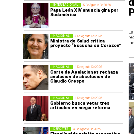
d
INTERNACIONAL
5 De Agosto De 2026
P
Papa León XIV anuncia gira por
Sudamérica
La
NACIONAL
4 De Agosto De 2026
re
Ministra de Salud critica
in
proyecto “Escucha su Corazón”
NACIONAL
4 De Agosto De 2026
Corte de Apelaciones rechaza
anulación de absolución de
Claudio Crespo
NACIONAL
4 De Agosto De 2026
Gobierno busca vetar tres
artículos en megarreforma
DEPORTES
4 De Agosto De 2026