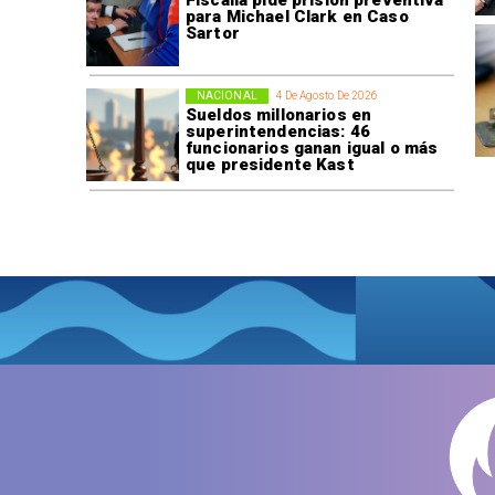
Fiscalía pide prisión preventiva
para Michael Clark en Caso
Sartor
NACIONAL
4 De Agosto De 2026
Sueldos millonarios en
superintendencias: 46
funcionarios ganan igual o más
que presidente Kast