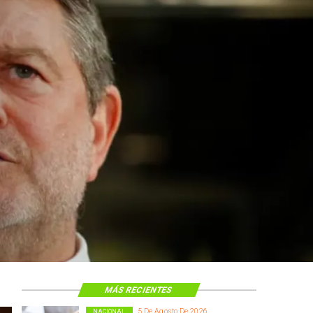
 construcción
 El Teniente
cos
MÁS RECIENTES
5 De Agosto De 2026
NACIONAL