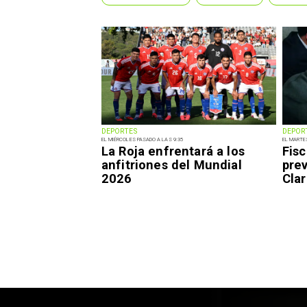
DEPORTES
DEPOR
EL MIÉRCOLES PASADO A LAS 9:35
EL MARTE
La Roja enfrentará a los
Fisc
anfitriones del Mundial
pre
2026
Clar