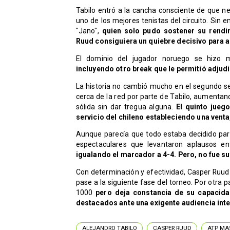
Tabilo entró a la cancha consciente de que n
uno de los mejores tenistas del circuito. Sin
"Jano",
quien solo pudo sostener su rendi
Ruud consiguiera un quiebre decisivo para a
El dominio del jugador noruego se hizo 
incluyendo otro break que le permitió adjudi
La historia no cambió mucho en el segundo se
cerca de la red por parte de Tabilo, aumenta
sólida sin dar tregua alguna.
El quinto jueg
servicio del chileno estableciendo una ventaj
Aunque parecía que todo estaba decidido par
espectaculares que levantaron aplausos ent
igualando el marcador a 4-4. Pero, no fue s
Con determinación y efectividad, Casper Ruud c
pase a la siguiente fase del torneo. Por otra
1000
pero deja constancia de su capacid
destacados ante una exigente audiencia int
ALEJANDRO TABILO
CASPER RUUD
ATP MA