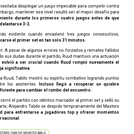
ecesitaba desplegar un juego impecable para competir contra
 embargo, mantener ese nivel resultó ser el mayor desafío para
miento durante los primeros cuatro juegos antes de que
delantarse 3-2.
más evidente cuando encadenó tres juegos consecutivos,
carse el primer set en tan solo 31 minutos.
t. A pesar de algunos errores no forzados y remates fallidos
ndo sus dudas durante el partido, Ruud mantuvo una actuación
o volvió a ser crucial cuando Ruud rompió nuevamente el
a significativa.
a Ruud, Tabilo mostró su espíritu combativo logrando puntos
re los asistentes.
Incluso llegó a recuperar un quiebre
uficiente para cambiar el rumbo del encuentro.
erró el partido con idéntico marcador al primer set y selló su
 parte, Alejandro Tabilo se despide tempranamente del Masters
ad para enfrentarse a jugadores top y ofrecer momentos
ernacional
.
STERS 1000 DE MONTECARLO