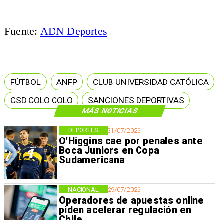
Fuente:
ADN Deportes
FÚTBOL
ANFP
CLUB UNIVERSIDAD CATÓLICA
CSD COLO COLO
SANCIONES DEPORTIVAS
MÁS NOTICIAS
DEPORTES
31/07/2026
O'Higgins cae por penales ante
Boca Juniors en Copa
Sudamericana
NACIONAL
29/07/2026
Operadores de apuestas online
piden acelerar regulación en
Chile