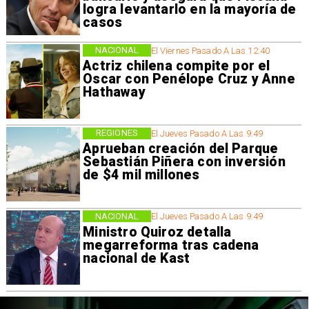
logra levantarlo en la mayoría de
casos
NACIONAL
El Viernes Pasado A Las 12:40
Actriz chilena compite por el
Oscar con Penélope Cruz y Anne
Hathaway
REGIONES
El Jueves Pasado A Las 9:49
Aprueban creación del Parque
Sebastián Piñera con inversión
de $4 mil millones
NACIONAL
El Jueves Pasado A Las 9:49
Ministro Quiroz detalla
megarreforma tras cadena
nacional de Kast