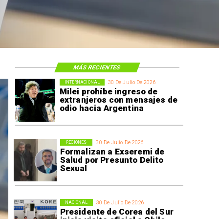
MÁS RECIENTES
30 De Julio De 2026
INTERNACIONAL
Milei prohíbe ingreso de
extranjeros con mensajes de
odio hacia Argentina
30 De Julio De 2026
REGIONES
Formalizan a Exseremi de
Salud por Presunto Delito
Sexual
30 De Julio De 2026
NACIONAL
Presidente de Corea del Sur