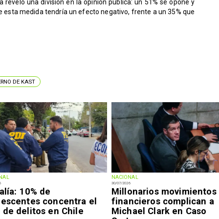
ta reveló una división en la opinión pública: un 51% se opone y
e esta medida tendría un efecto negativo, frente a un 35% que
ERNO DE KAST
NAL
NACIONAL
6
30/07/2026
alía: 10% de
Millonarios movimientos
lescentes concentra el
financieros complican a
de delitos en Chile
Michael Clark en Caso