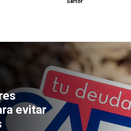
Sartor
edad de
ta fallecido