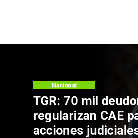
Regiones
Confirman enferm
tripulante vietnami
en Talcahuano