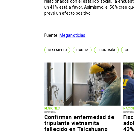
relacionados con el estallido social, la encues
un 41% está a favor. Asimismo, el 58% cree qu
prevé un efecto positivo.
Fuente:
Meganoticias
DESEMPLEO
CADEM
ECONOMÍA
GOBI
REGIONES
NACIO
30/07/2026
30/07/202
Confirman enfermedad de
Fisc
tripulante vietnamita
ado
fallecido en Talcahuano
43% 