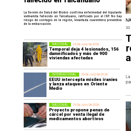
fallecido en Talcahuano
La Seremi de Salud del Biobío confirma enfermedad del tripulante
vietnamita fallecido en Talcahuano, ratificado por el ISP. No hay
NA
riesgo de contagio en la región, levantada cuarentena preventiva
de la embarcación.
30 
T
r
NACIONAL
29 De Julio De 2026
Temporal deja 4 lesionados, 156
damnificados y más de 900
a
viviendas afectadas
INTERNACIONAL
29 De Julio De 2026
La
EEUU intercepta misiles iraníes
pa
y lanza ataques en Oriente
Medio
NACIONAL
29 De Julio De 2026
Proyecto propone penas de
cárcel por venta ilegal de
medicamentos abortivos