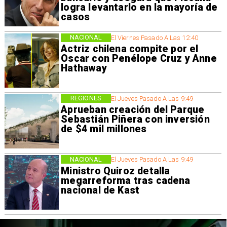
logra levantarlo en la mayoría de
casos
NACIONAL
El Viernes Pasado A Las 12:40
Actriz chilena compite por el
Oscar con Penélope Cruz y Anne
Hathaway
REGIONES
El Jueves Pasado A Las 9:49
Aprueban creación del Parque
Sebastián Piñera con inversión
de $4 mil millones
NACIONAL
El Jueves Pasado A Las 9:49
Ministro Quiroz detalla
megarreforma tras cadena
nacional de Kast