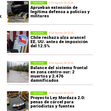
4 De Agosto De 2026
NACIONAL
Aprueban extensión de
legítima defensa a policías y
k
militares
4 De Agosto De 2026
NACIONAL
Chile rechaza alza arancel
EE. UU. antes de imposición
del 12.5%
4 De Agosto De 2026
NACIONAL
Balance del sistema frontal
en zona centro-sur: 2
muertos y 2.476
damnificados
4 De Agosto De 2026
NACIONAL
Proyecto Ley Mordaza 2.0:
penas de cárcel para
periodistas y fuentes