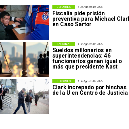
DEPORTES
4 De Agosto De 2026
Fiscalía pide prisión
preventiva para Michael Clar
en Caso Sartor
NACIONAL
4 De Agosto De 2026
Sueldos millonarios en
superintendencias: 46
funcionarios ganan igual o
más que presidente Kast
DEPORTES
4 De Agosto De 2026
Clark increpado por hinchas
de la U en Centro de Justicia