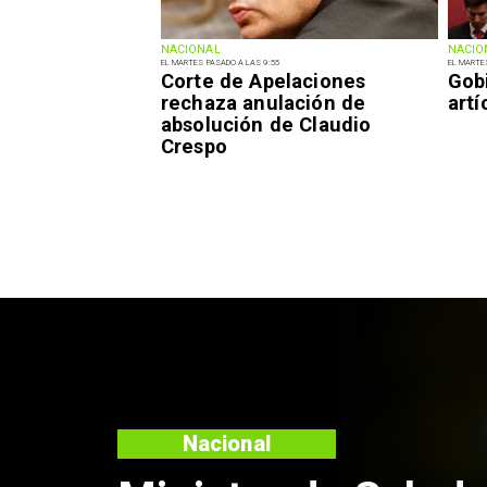
NACIONAL
NACIO
EL MARTES PASADO A LAS 9:55
EL MARTE
Corte de Apelaciones
Gob
rechaza anulación de
art
absolución de Claudio
Crespo
Nacional