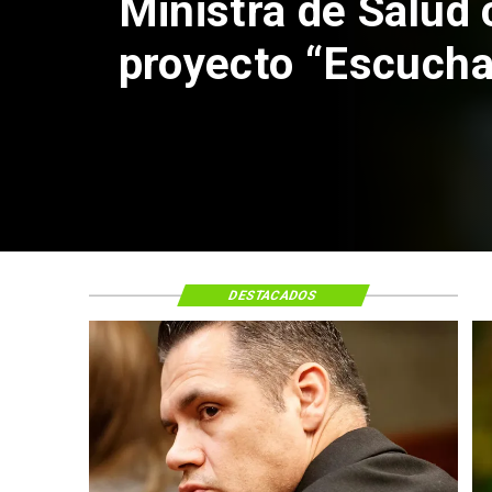
Corte de Apelacio
anulación de abso
Claudio Crespo
DESTACADOS