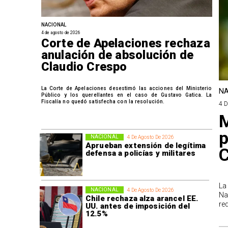
NACIONAL
4 de agosto de 2026
Corte de Apelaciones rechaza
anulación de absolución de
Claudio Crespo
La Corte de Apelaciones desestimó las acciones del Ministerio
NA
Público y los querellantes en el caso de Gustavo Gatica. La
Fiscalía no quedó satisfecha con la resolución.
4 
M
p
NACIONAL
4 De Agosto De 2026
Aprueban extensión de legítima
defensa a policías y militares
La
NACIONAL
4 De Agosto De 2026
Na
Chile rechaza alza arancel EE.
re
UU. antes de imposición del
12.5%