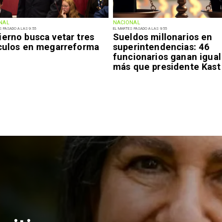
NAL
NACIONAL
S PASADO A LAS 9:55
EL MARTES PASADO A LAS 9:55
ierno busca vetar tres
Sueldos millonarios en
ículos en megarreforma
superintendencias: 46
funcionarios ganan igual
más que presidente Kast