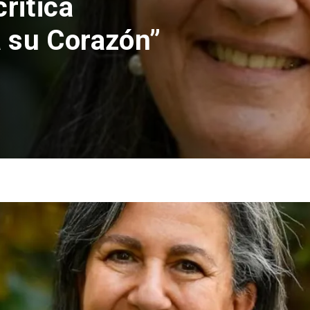
nes rechaza
lución de