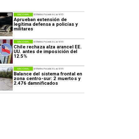
NACIONAL
El Martes Pasado A Las 9:55
Aprueban extensión de
legítima defensa a policías y
militares
NACIONAL
El Martes Pasado A Las 9:55
Chile rechaza alza arancel EE.
UU. antes de imposición del
12.5%
NACIONAL
El Martes Pasado A Las 9:55
Balance del sistema frontal en
zona centro-sur: 2 muertos y
2.476 damnificados