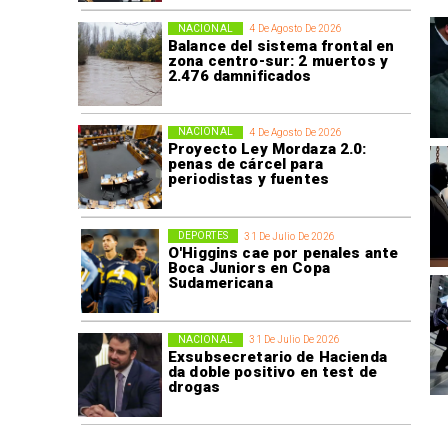
NACIONAL
4 De Agosto De 2026
Balance del sistema frontal en
zona centro-sur: 2 muertos y
2.476 damnificados
NACIONAL
4 De Agosto De 2026
Proyecto Ley Mordaza 2.0:
penas de cárcel para
periodistas y fuentes
DEPORTES
31 De Julio De 2026
O'Higgins cae por penales ante
Boca Juniors en Copa
Sudamericana
NACIONAL
31 De Julio De 2026
Exsubsecretario de Hacienda
da doble positivo en test de
drogas