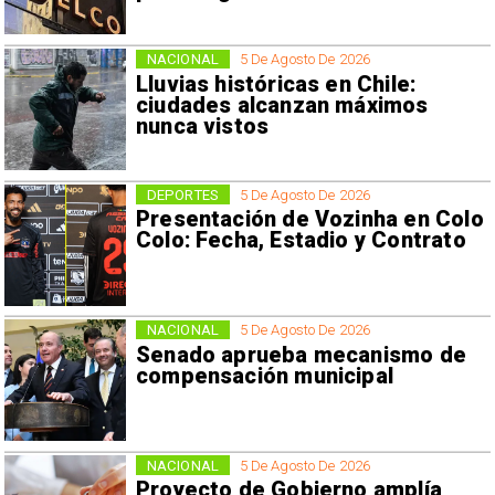
NACIONAL
5 De Agosto De 2026
Lluvias históricas en Chile:
ciudades alcanzan máximos
nunca vistos
DEPORTES
5 De Agosto De 2026
Presentación de Vozinha en Colo
Colo: Fecha, Estadio y Contrato
NACIONAL
5 De Agosto De 2026
Senado aprueba mecanismo de
compensación municipal
NACIONAL
5 De Agosto De 2026
Proyecto de Gobierno amplía