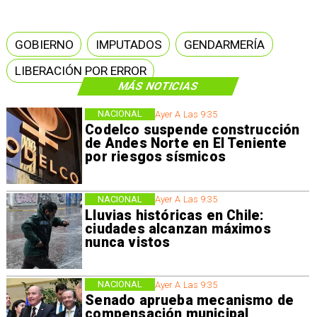
GOBIERNO
IMPUTADOS
GENDARMERÍA
LIBERACIÓN POR ERROR
MÁS NOTICIAS
NACIONAL
Ayer A Las 9:35
Codelco suspende construcción
de Andes Norte en El Teniente
por riesgos sísmicos
NACIONAL
Ayer A Las 9:35
Lluvias históricas en Chile:
ciudades alcanzan máximos
nunca vistos
NACIONAL
Ayer A Las 9:35
Senado aprueba mecanismo de
compensación municipal