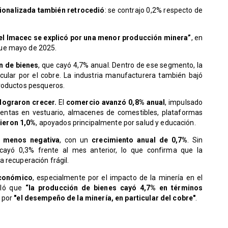
cionalizada también retrocedió
: se contrajo 0,2% respecto de
del Imacec se explicó por una menor producción minera”
, en
ue mayo de 2025.
n de bienes
, que cayó 4,7% anual. Dentro de ese segmento, la
icular por el cobre. La industria manufacturera también bajó
productos pesqueros.
lograron crecer.
El
comercio avanzó 0,8% anual
, impulsado
ventas en vestuario, almacenes de comestibles, plataformas
cieron 1,0%
, apoyados principalmente por salud y educación.
 menos negativa
, con un
crecimiento anual de 0,7%
. Sin
cayó 0,3% frente al mes anterior, lo que confirma que la
 recuperación frágil.
económico
, especialmente por el impacto de la minería en el
lló que
“la producción de bienes cayó 4,7% en términos
 por
"el desempeño de la minería, en particular del cobre"
.