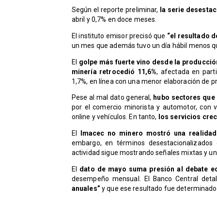
Según el reporte preliminar,
la serie desesta
abril y 0,7% en doce meses.
El instituto emisor precisó que
“el resultado 
un mes que además tuvo un día hábil menos q
El
golpe más fuerte vino desde la producció
minería retrocedió 11,6%
, afectada en part
1,7%, en línea con una menor elaboración de 
Pese al mal dato general,
hubo sectores que 
por el comercio minorista y automotor, con 
online y vehículos. En tanto,
los servicios cre
El
Imacec no minero mostró una realidad
embargo, en términos desestacionalizados 
actividad sigue mostrando señales mixtas y una
El
dato de mayo suma presión al debate 
desempeño mensual. El Banco Central deta
anuales”
y que ese resultado fue determinado