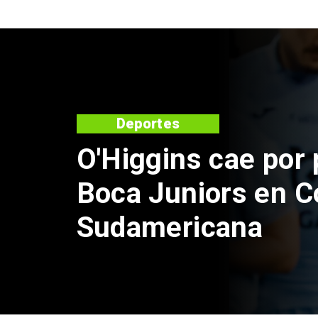
Nacional
Exsubsecretario d
doble positivo en 