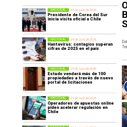
O
NACIONAL
30 De Julio De 2026
B
Presidente de Corea del Sur
inicia visita oficial a Chile
NACIONAL
29 De Julio De 2026
De
Hantavirus: contagios superan
Te
cifras de 2025 en el país
NACIONAL
29 De Julio De 2026
Estado venderá más de 100
propiedades a través de nuevo
portal de licitaciones
NACIONAL
29 De Julio De 2026
Operadores de apuestas online
piden acelerar regulación en
Chile