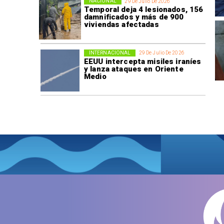
NACIONAL
29 De Julio De 2026
Temporal deja 4 lesionados, 156
damnificados y más de 900
viviendas afectadas
INTERNACIONAL
29 De Julio De 2026
EEUU intercepta misiles iraníes
y lanza ataques en Oriente
Medio