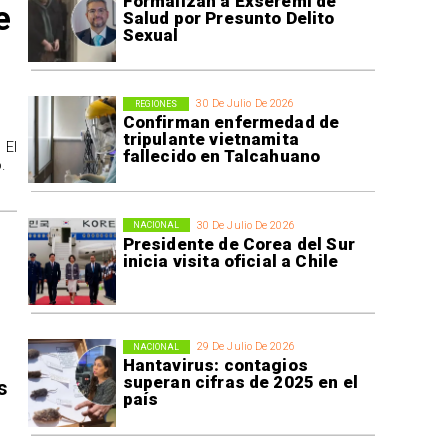
Formalizan a Exseremi de
e
Salud por Presunto Delito
Sexual
30 De Julio De 2026
REGIONES
Confirman enfermedad de
tripulante vietnamita
 El
fallecido en Talcahuano
.
30 De Julio De 2026
NACIONAL
Presidente de Corea del Sur
inicia visita oficial a Chile
29 De Julio De 2026
NACIONAL
Hantavirus: contagios
superan cifras de 2025 en el
s
país