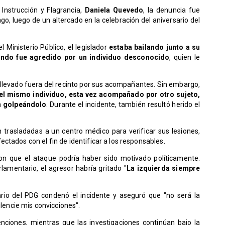
 Instrucción y Flagrancia,
Daniela Quevedo
, la denuncia fue
o, luego de un altercado en la celebración del aniversario del
 Ministerio Público, el legislador
estaba bailando junto a su
do fue agredido por un individuo desconocido
, quien le
e llevado fuera del recinto por sus acompañantes. Sin embargo,
el mismo individuo, esta vez acompañado por otro sujeto,
on golpeándolo
. Durante el incidente, también resultó herido el
 trasladadas a un centro médico para verificar sus lesiones,
ctados con el fin de identificar a los responsables.
ron que el ataque podría haber sido motivado políticamente.
lamentario, el agresor habría gritado "
La izquierda siempre
ario del PDG condenó el incidente y aseguró que "no será la
ilencie mis convicciones".
ciones, mientras que las investigaciones continúan bajo la