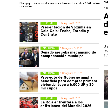
NA
El megaproyecto se ubicará en un terreno fiscal de 42.841 metros
cuadrados.
6 
A
d
DEPORTES
5 De Agosto De 2026
Presentación de Vozinha en
e
Colo Colo: Fecha, Estadio y
Contrato
Un
NACIONAL
5 De Agosto De 2026
re
Senado aprueba mecanismo de
au
compensación municipal
NACIONAL
5 De Agosto De 2026
Proyecto de Gobierno amplía
beneficio para comprar primera
vivienda: tope a 6.000 UF y 30
mil cupos
DEPORTES
5 De Agosto De 2026
La Roja enfrentará a los
anfitriones del Mundial 2026