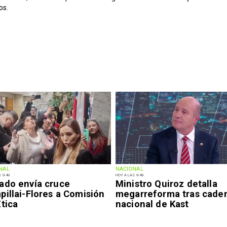
os.
NAL
NACIONAL
 9:49
HOY A LAS 9:49
ado envía cruce
Ministro Quiroz detalla
illai-Flores a Comisión
megarreforma tras cade
tica
nacional de Kast