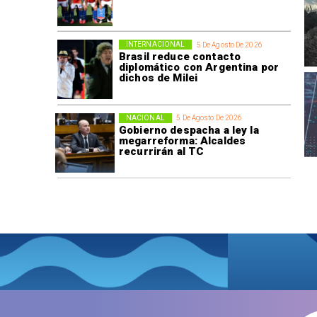
INTERNACIONAL
5 De Agosto De 2026
Brasil reduce contacto
diplomático con Argentina por
dichos de Milei
NACIONAL
5 De Agosto De 2026
Gobierno despacha a ley la
megarreforma: Alcaldes
recurrirán al TC