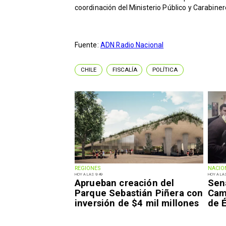
coordinación del Ministerio Público y Carabiner
Fuente:
ADN Radio Nacional
CHILE
FISCALÍA
POLÍTICA
REGIONES
NACIO
HOY A LAS 9:49
HOY A LAS
Aprueban creación del
Sen
Parque Sebastián Piñera con
Camp
inversión de $4 mil millones
de É