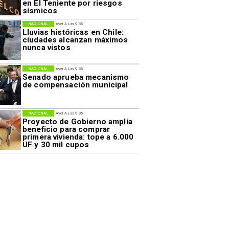
en El Teniente por riesgos
sísmicos
NACIONAL
Ayer A Las 9:35
Lluvias históricas en Chile:
ciudades alcanzan máximos
nunca vistos
NACIONAL
Ayer A Las 9:35
Senado aprueba mecanismo
de compensación municipal
NACIONAL
Ayer A Las 9:35
Proyecto de Gobierno amplía
beneficio para comprar
primera vivienda: tope a 6.000
UF y 30 mil cupos