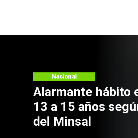
Regiones
Aprueban creación
Sebastián Piñera 
de $4 mil millones