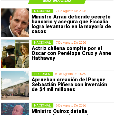
MÁS NOTICIAS
NACIONAL
7 De Agosto De 2026
Ministro Arrau defiende secreto
bancario y asegura que Fiscalía
logra levantarlo en la mayoría de
casos
NACIONAL
7 De Agosto De 2026
Actriz chilena compite por el
Oscar con Penélope Cruz y Anne
Hathaway
REGIONES
6 De Agosto De 2026
Aprueban creación del Parque
Sebastián Piñera con inversión
de $4 mil millones
NACIONAL
6 De Agosto De 2026
Ministro Quiroz detalla