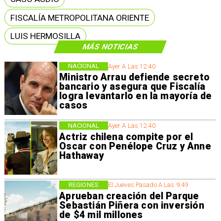
FISCALÍA METROPOLITANA ORIENTE
LUIS HERMOSILLA
MÁS NOTICIAS
NACIONAL
Ayer A Las 12:40
Ministro Arrau defiende secreto
bancario y asegura que Fiscalía
logra levantarlo en la mayoría de
casos
NACIONAL
Ayer A Las 12:40
Actriz chilena compite por el
Oscar con Penélope Cruz y Anne
Hathaway
REGIONES
El Jueves Pasado A Las 9:49
Aprueban creación del Parque
Sebastián Piñera con inversión
de $4 mil millones