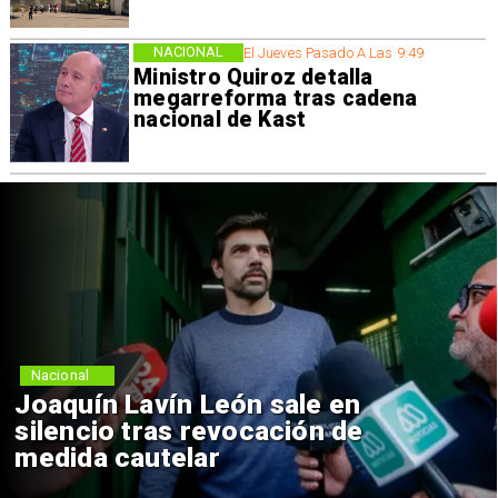
NACIONAL
El Jueves Pasado A Las 9:49
Ministro Quiroz detalla
megarreforma tras cadena
nacional de Kast
Nacional
Joaquín Lavín León sale en
silencio tras revocación de
medida cautelar