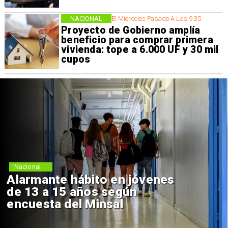
NACIONAL
El Miércoles Pasado A Las 9:35
Proyecto de Gobierno amplía
beneficio para comprar primera
vivienda: tope a 6.000 UF y 30 mil
cupos
Regiones
te hábito en jóvenes
Aprueb
 15 años según
Sebasti
a del Minsal
de $4 m