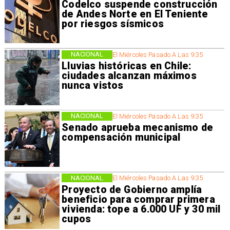
Codelco suspende construcción
de Andes Norte en El Teniente
por riesgos sísmicos
NACIONAL
El Miércoles Pasado A Las 9:35
Lluvias históricas en Chile:
ciudades alcanzan máximos
nunca vistos
NACIONAL
El Miércoles Pasado A Las 9:35
Senado aprueba mecanismo de
compensación municipal
NACIONAL
El Miércoles Pasado A Las 9:35
Proyecto de Gobierno amplía
beneficio para comprar primera
vivienda: tope a 6.000 UF y 30 mil
cupos