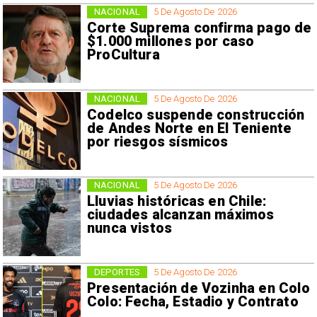
NACIONAL
5 De Agosto De 2026
Corte Suprema confirma pago de
$1.000 millones por caso
ProCultura
NACIONAL
5 De Agosto De 2026
Codelco suspende construcción
de Andes Norte en El Teniente
por riesgos sísmicos
NACIONAL
5 De Agosto De 2026
Lluvias históricas en Chile:
ciudades alcanzan máximos
nunca vistos
DEPORTES
5 De Agosto De 2026
Presentación de Vozinha en Colo
Colo: Fecha, Estadio y Contrato