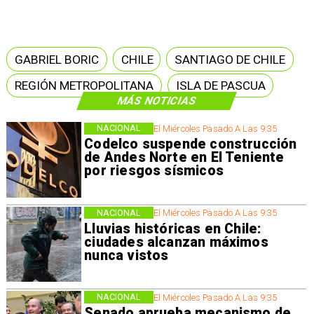
GABRIEL BORIC
CHILE
SANTIAGO DE CHILE
REGIÓN METROPOLITANA
ISLA DE PASCUA
MÁS NOTICIAS
NACIONAL
El Miércoles Pasado A Las 9:35
Codelco suspende construcción
de Andes Norte en El Teniente
por riesgos sísmicos
NACIONAL
El Miércoles Pasado A Las 9:35
Lluvias históricas en Chile:
ciudades alcanzan máximos
nunca vistos
NACIONAL
El Miércoles Pasado A Las 9:35
Senado aprueba mecanismo de