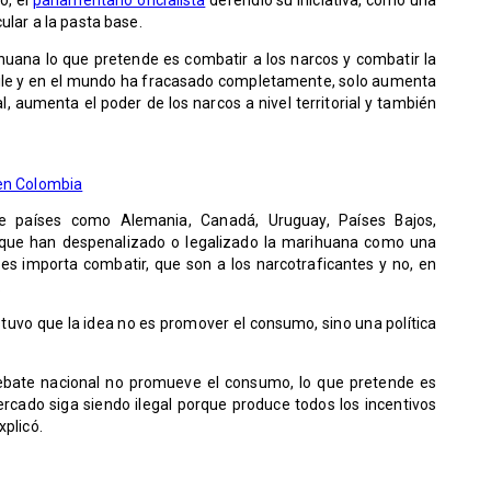
ular a la pasta base.
huana lo que pretende es combatir a los narcos y combatir la
hile y en el mundo ha fracasado completamente, solo aumenta
al, aumenta el poder de los narcos a nivel territorial y también
 en Colombia
e países como Alemania, Canadá, Uruguay, Países Bajos,
que han despenalizado o legalizado la marihuana como una
 importa combatir, que son a los narcotraficantes y no, en
.
stuvo que la idea no es promover el consumo, sino una política
ebate nacional no promueve el consumo, lo que pretende es
ercado siga siendo ilegal porque produce todos los incentivos
xplicó.