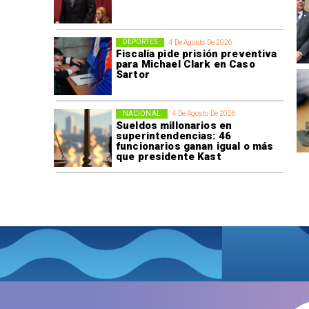
DEPORTES
4 De Agosto De 2026
Fiscalía pide prisión preventiva
para Michael Clark en Caso
Sartor
NACIONAL
4 De Agosto De 2026
Sueldos millonarios en
superintendencias: 46
funcionarios ganan igual o más
que presidente Kast