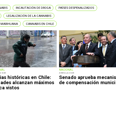
NABIS
INCAUTACIÓN DE DROGA
PAÍSES DESPENALIZADOS
LEGALIZACIÓN DE LA CANNABIS
 MARIHUANA
CANNABIS EN CHILE
NAL
NACIONAL
S 9:35
AYER A LAS 9:35
ias históricas en Chile:
Senado aprueba mecani
dades alcanzan máximos
de compensación munici
ca vistos