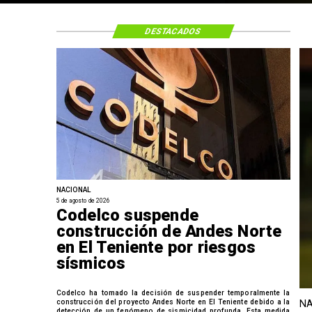
DESTACADOS
NACIONAL
5 de agosto de 2026
Codelco suspende
construcción de Andes Norte
en El Teniente por riesgos
sísmicos
Codelco ha tomado la decisión de suspender temporalmente la
construcción del proyecto Andes Norte en El Teniente debido a la
NA
detección de un fenómeno de sismicidad profunda. Esta medida