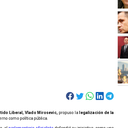
tido Liberal, Vlado Mirosevic,
propuso la
legalización de la
rno como política pública.
o, el
parlamentario oficialista
defendió su iniciativa, como una