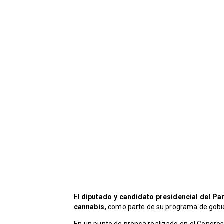
El
diputado y candidato presidencial del Par
cannabis,
como parte de su programa de gobie
En un punto de prensa realizado en el Congres