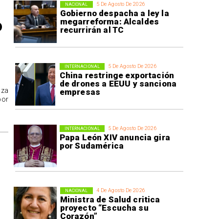
5 De Agosto De 2026
NACIONAL
Gobierno despacha a ley la
o
megarreforma: Alcaldes
recurrirán al TC
5 De Agosto De 2026
INTERNACIONAL
China restringe exportación
de drones a EEUU y sanciona
aza
empresas
por
5 De Agosto De 2026
INTERNACIONAL
Papa León XIV anuncia gira
por Sudamérica
4 De Agosto De 2026
NACIONAL
Ministra de Salud critica
proyecto “Escucha su
Corazón”