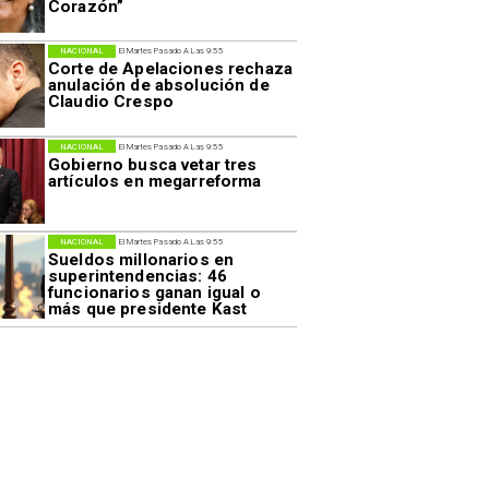
Corazón”
NACIONAL
El Martes Pasado A Las 9:55
Corte de Apelaciones rechaza
anulación de absolución de
Claudio Crespo
NACIONAL
El Martes Pasado A Las 9:55
Gobierno busca vetar tres
artículos en megarreforma
NACIONAL
El Martes Pasado A Las 9:55
Sueldos millonarios en
superintendencias: 46
funcionarios ganan igual o
más que presidente Kast