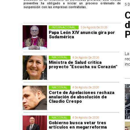
preventiva ha obligado a iniciar un proceso ordenado de
5 
suspensión con las empresas contratistas.
C
d
INTERNACIONAL
5 De Agosto De 2026
P
Papa León XIV anuncia gira por
Sudamérica
La
NACIONAL
4 De Agosto De 2026
re
Ministra de Salud critica
in
proyecto “Escucha su Corazón”
NACIONAL
4 De Agosto De 2026
Corte de Apelaciones rechaza
anulación de absolución de
Claudio Crespo
NACIONAL
4 De Agosto De 2026
Gobierno busca vetar tres
artículos en megarreforma