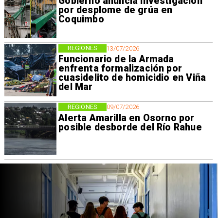
Gobierno anuncia investigación
por desplome de grúa en
Coquimbo
REGIONES
13/07/2026
Funcionario de la Armada
enfrenta formalización por
cuasidelito de homicidio en Viña
del Mar
REGIONES
09/07/2026
Alerta Amarilla en Osorno por
posible desborde del Río Rahue