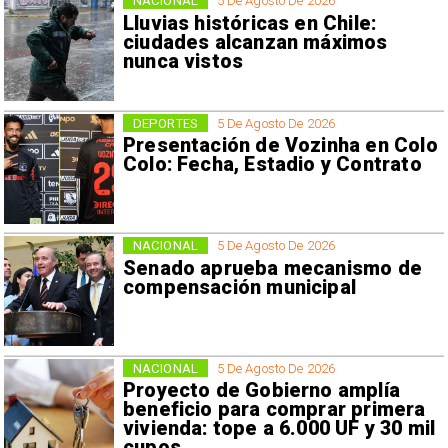
NACIONAL
5 De Agosto De 2026
Lluvias históricas en Chile:
ciudades alcanzan máximos
nunca vistos
DEPORTES
5 De Agosto De 2026
Presentación de Vozinha en Colo
Colo: Fecha, Estadio y Contrato
NACIONAL
5 De Agosto De 2026
Senado aprueba mecanismo de
compensación municipal
NACIONAL
5 De Agosto De 2026
Proyecto de Gobierno amplía
beneficio para comprar primera
vivienda: tope a 6.000 UF y 30 mil
cupos