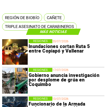
REGIÓN DE BIOBÍO
CAÑETE
TRIPLE ASESINATO DE CARABINEROS
MÁS NOTICIAS
REGIONES
20/07/2026
Inundaciones cortan Ruta 5
entre Copiapó y Vallenar
REGIONES
17/07/2026
Gobierno anuncia investigación
por desplome de grúa en
Coquimbo
REGIONES
13/07/2026
Funcionario de la Armada