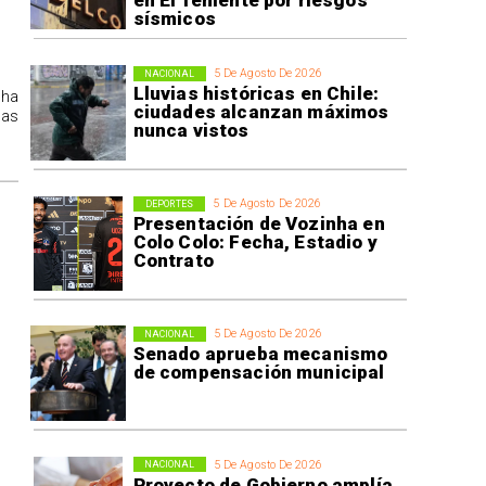
en El Teniente por riesgos
sísmicos
5 De Agosto De 2026
NACIONAL
Lluvias históricas en Chile:
 ha
ciudades alcanzan máximos
las
nunca vistos
5 De Agosto De 2026
DEPORTES
Presentación de Vozinha en
Colo Colo: Fecha, Estadio y
Contrato
5 De Agosto De 2026
NACIONAL
Senado aprueba mecanismo
de compensación municipal
5 De Agosto De 2026
NACIONAL
Proyecto de Gobierno amplía