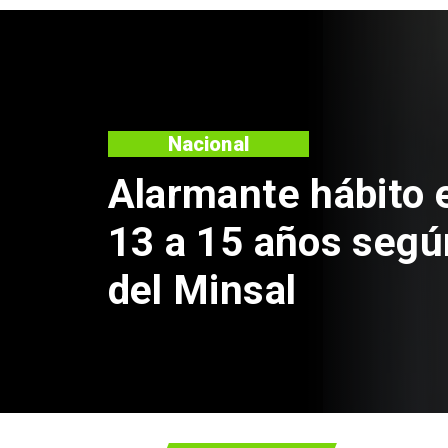
Regiones
Aprueban creación
Sebastián Piñera 
de $4 mil millones