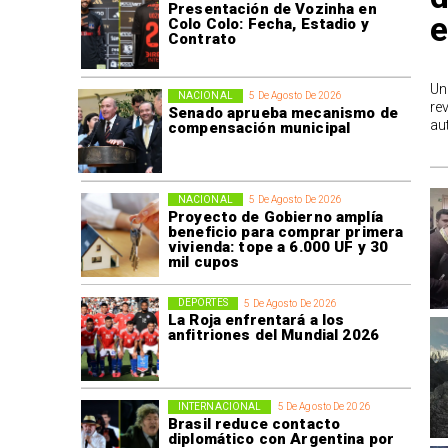
Presentación de Vozinha en
e
Colo Colo: Fecha, Estadio y
Contrato
Un
NACIONAL
5 De Agosto De 2026
re
Senado aprueba mecanismo de
au
compensación municipal
NACIONAL
5 De Agosto De 2026
Proyecto de Gobierno amplía
beneficio para comprar primera
vivienda: tope a 6.000 UF y 30
mil cupos
DEPORTES
5 De Agosto De 2026
La Roja enfrentará a los
anfitriones del Mundial 2026
INTERNACIONAL
5 De Agosto De 2026
Brasil reduce contacto
diplomático con Argentina por