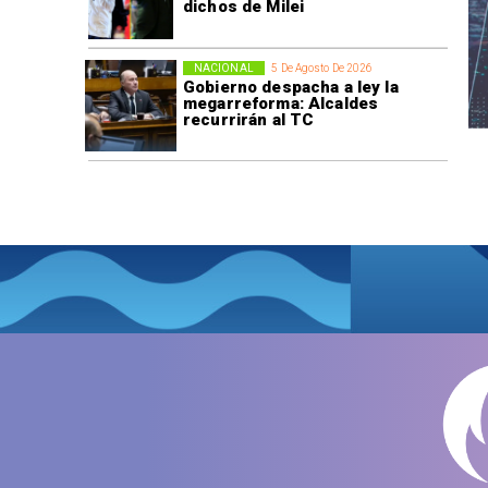
dichos de Milei
NACIONAL
5 De Agosto De 2026
Gobierno despacha a ley la
megarreforma: Alcaldes
recurrirán al TC