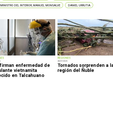
MINISTRO DEL INTERIOR, MANUEL MONSALVE
DANIEL URRUTIA
NES
REGIONES
6
28/07/2026
firman enfermedad de
Tornados sorprenden a l
ulante vietnamita
región del Ñuble
lecido en Talcahuano