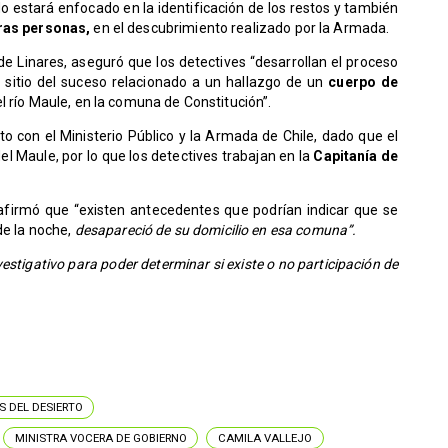
do estará enfocado en la identificación de los restos y también
eras personas,
en el descubrimiento realizado por la Armada.
e Linares, aseguró que los detectives “desarrollan el proceso
del sitio del suceso relacionado a un hallazgo de un
cuerpo de
el río Maule, en la comuna de Constitución”.
 con el Ministerio Público y la Armada de Chile, dado que el
l Maule, por lo que los detectives trabajan en la
Capitanía de
afirmó que “existen antecedentes que podrían indicar que se
de la noche,
desapareció de su domicilio en esa comuna”.
vestigativo para poder determinar si existe o no participación de
S DEL DESIERTO
MINISTRA VOCERA DE GOBIERNO
CAMILA VALLEJO