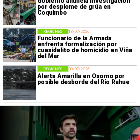
Gobierno anuncia investigación
por desplome de grúa en
Coquimbo
REGIONES
13/07/2026
Funcionario de la Armada
enfrenta formalización por
cuasidelito de homicidio en Viña
del Mar
REGIONES
09/07/2026
Alerta Amarilla en Osorno por
posible desborde del Río Rahue