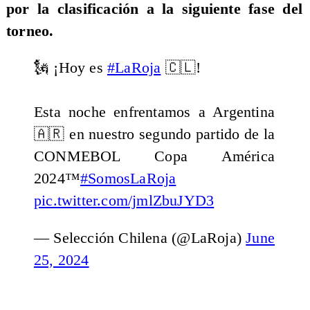
por la clasificación a la siguiente fase del
torneo.
🗽 ¡Hoy es
#LaRoja
🇨🇱!
Esta noche enfrentamos a Argentina
🇦🇷 en nuestro segundo partido de la
CONMEBOL Copa América
2024™️
#SomosLaRoja
pic.twitter.com/jmlZbuJYD3
— Selección Chilena (@LaRoja)
June
25, 2024