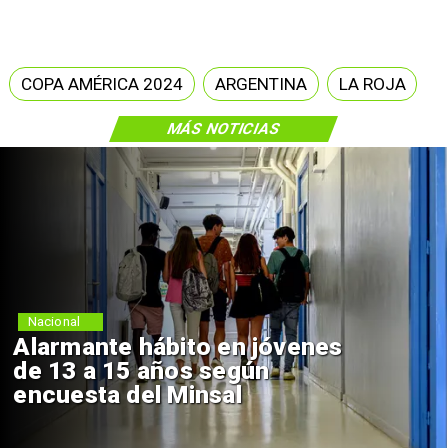
COPA AMÉRICA 2024
ARGENTINA
LA ROJA
MÁS NOTICIAS
Regiones
jóvenes
Aprueban creación d
n
Sebastián Piñera con
de $4 mil millones