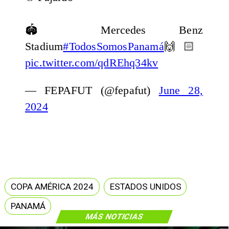
🏟️ Mercedes Benz
Stadium
#TodosSomosPanamá
🙌🏻
pic.twitter.com/qdREhq34kv
— FEPAFUT (@fepafut)
June 28,
2024
COPA AMÉRICA 2024
ESTADOS UNIDOS
PANAMÁ
MÁS NOTICIAS