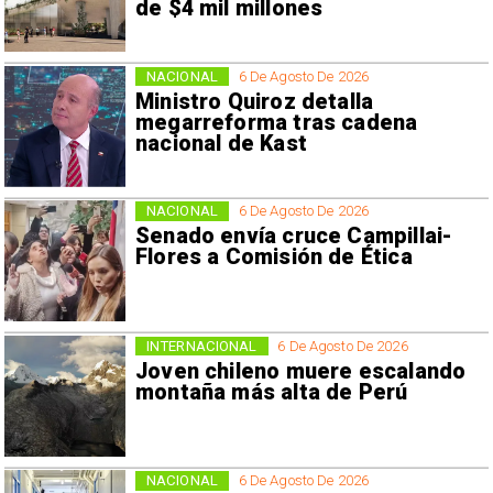
de $4 mil millones
NACIONAL
6 De Agosto De 2026
Ministro Quiroz detalla
megarreforma tras cadena
nacional de Kast
NACIONAL
6 De Agosto De 2026
Senado envía cruce Campillai-
Flores a Comisión de Ética
INTERNACIONAL
6 De Agosto De 2026
Joven chileno muere escalando
montaña más alta de Perú
NACIONAL
6 De Agosto De 2026