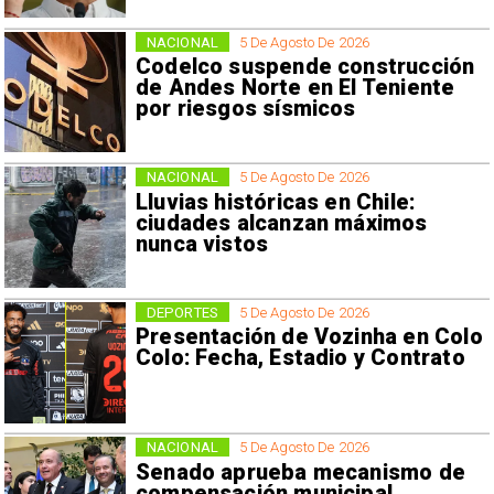
NACIONAL
5 De Agosto De 2026
Codelco suspende construcción
de Andes Norte en El Teniente
por riesgos sísmicos
NACIONAL
5 De Agosto De 2026
Lluvias históricas en Chile:
ciudades alcanzan máximos
nunca vistos
DEPORTES
5 De Agosto De 2026
Presentación de Vozinha en Colo
Colo: Fecha, Estadio y Contrato
NACIONAL
5 De Agosto De 2026
Senado aprueba mecanismo de
compensación municipal