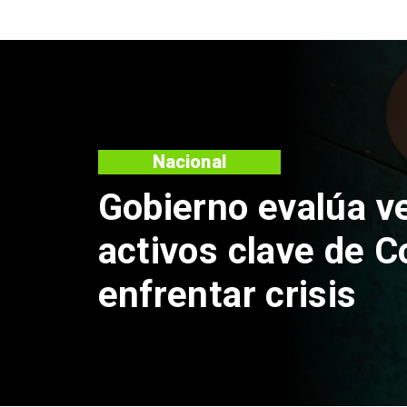
Deportes
Fallece Lucy Lópe
primera medallista
Juegos Panameri