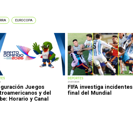
ERRA
EUROCOPA
TES
DEPORTES
6
21/07/2026
uguración Juegos
FIFA investiga incidentes
troamericanos y del
final del Mundial
be: Horario y Canal