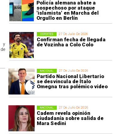
Policía alemana abate a
sospechoso por ataque
'islamista' en Marcha del
Orgullo en Berlín
27 De Julio De 2026
DEPORTES
Confirman fecha de llegada
s y
de Vozinha a Colo Colo
 de
27 De Julio De 2026
NACIONAL
Partido Nacional Libertario
se desvincula de Ítalo
Omegna tras polémico video
27 De Julio De 2026
NACIONAL
Cadem revela opinión
ciudadanía sobre salida de
Mara Sedini