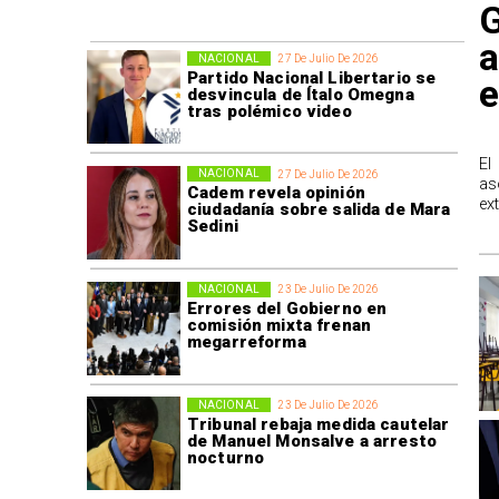
G
a
NACIONAL
27 De Julio De 2026
Partido Nacional Libertario se
e
desvincula de Ítalo Omegna
tras polémico video
​E
NACIONAL
27 De Julio De 2026
as
Cadem revela opinión
ex
ciudadanía sobre salida de Mara
Sedini
NACIONAL
23 De Julio De 2026
Errores del Gobierno en
comisión mixta frenan
megarreforma
NACIONAL
23 De Julio De 2026
Tribunal rebaja medida cautelar
de Manuel Monsalve a arresto
nocturno