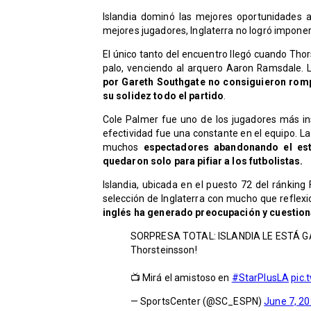
Islandia dominó las mejores oportunidades a
mejores jugadores, Inglaterra no logró imponer
El único tanto del encuentro llegó cuando Tho
palo, venciendo al arquero Aaron Ramsdale. 
por Gareth Southgate no consiguieron romp
su solidez todo el partido
.
Cole Palmer fue uno de los jugadores más insi
efectividad fue una constante en el equipo. La
muchos
espectadores abandonando el esta
quedaron solo para pifiar a los futbolistas.
Islandia, ubicada en el puesto 72 del ránking 
selección de Inglaterra con mucho que reflexio
inglés ha generado preocupación y cuestion
SORPRESA TOTAL: ISLANDIA LE ESTÁ G
Thorsteinsson!
📺 Mirá el amistoso en
#StarPlusLA
pic.
— SportsCenter (@SC_ESPN)
June 7, 2