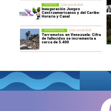
DEPORTES
23 De Julio De 2026
Inauguración Juegos
Centroamericanos y del Caribe:
Horario y Canal
INTERNACIONAL
23 De Julio De 2026
Terremotos en Venezuela: Cifra
de fallecidos se incrementa a
cerca de 5.400