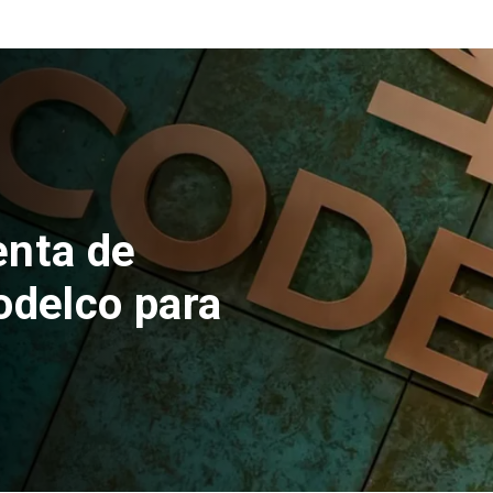
z Cruz,
 chilena en
canos