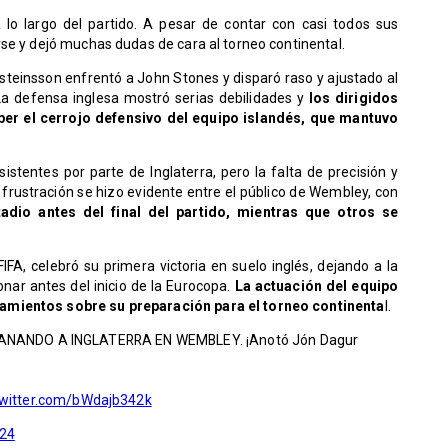
 lo largo del partido. A pesar de contar con casi todos sus
se y dejó muchas dudas de cara al torneo continental.
rsteinsson enfrentó a John Stones y disparó raso y ajustado al
La defensa inglesa mostró serias debilidades y
los dirigidos
er el cerrojo defensivo del equipo islandés, que mantuvo
stentes por parte de Inglaterra, pero la falta de precisión y
 frustración se hizo evidente entre el público de Wembley, con
dio antes del final del partido, mientras que otros se
FIFA, celebró su primera victoria en suelo inglés, dejando a la
nar antes del inicio de la Eurocopa.
La actuación del equipo
amientos sobre su preparación para el torneo continenta
l.
ANANDO A INGLATERRA EN WEMBLEY. ¡Anotó Jón Dagur
twitter.com/bWdajb342k
024