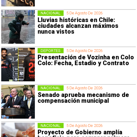
NACIONAL
5 De Agosto De 2026
Lluvias históricas en Chile:
ciudades alcanzan máximos
nunca vistos
DEPORTES
5 De Agosto De 2026
Presentación de Vozinha en Colo
Colo: Fecha, Estadio y Contrato
NACIONAL
5 De Agosto De 2026
Senado aprueba mecanismo de
compensación municipal
NACIONAL
5 De Agosto De 2026
Proyecto de Gobierno amplía