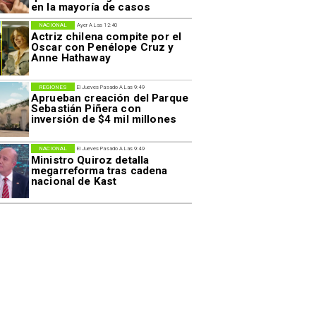
en la mayoría de casos
NACIONAL
Ayer A Las 12:40
Actriz chilena compite por el
Oscar con Penélope Cruz y
Anne Hathaway
REGIONES
El Jueves Pasado A Las 9:49
Aprueban creación del Parque
Sebastián Piñera con
inversión de $4 mil millones
NACIONAL
El Jueves Pasado A Las 9:49
Ministro Quiroz detalla
megarreforma tras cadena
nacional de Kast