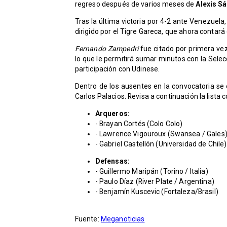
regreso después de varios meses de
Alexis S
Tras la última victoria por 4-2 ante Venezuela
dirigido por el Tigre Gareca, que ahora contar
Fernando Zampedri
fue citado por primera vez
lo que le permitirá sumar minutos con la Selec
participación con Udinese.
Dentro de los ausentes en la convocatoria se 
Carlos Palacios. Revisa a continuación la lista 
Arqueros:
- Brayan Cortés (Colo Colo)
- Lawrence Vigouroux (Swansea / Gales
- Gabriel Castellón (Universidad de Chile)
Defensas:
- Guillermo Maripán (Torino / Italia)
- Paulo Díaz (River Plate / Argentina)
- Benjamín Kuscevic (Fortaleza/Brasil)
Fuente:
Meganoticias