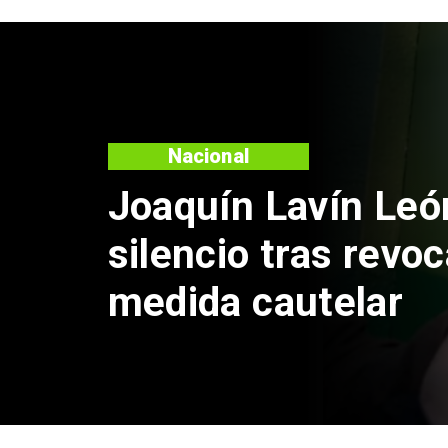
Nacional
Chile y Venezu
reinicio de rel
consulares