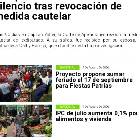
ilencio tras revocación de
edida cautelar
as 90 días en Capitán Yáber, la Corte de Apelaciones revocó la med
utelar del exdiputado. A su salida, fue recibido por su esposa,
alcaldesa Cathy Barriga, quien también está bajo investigación.
NACIONAL
7 De Agosto De 2026
Proyecto propone sumar
feriado el 17 de septiembre
para Fiestas Patrias
NACIONAL
7 De Agosto De 2026
IPC de julio aumenta 0,1% po
alimentos y vivienda