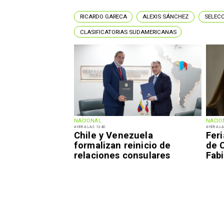
RICARDO GARECA
ALEXIS SÁNCHEZ
SELECC
CLASIFICATORIAS SUDAMERICANAS
NACIONAL
NACIO
AYER A LAS 12:40
AYER A LA
Chile y Venezuela
Fer
formalizan reinicio de
de 
relaciones consulares
Fabi