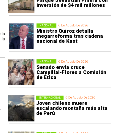
inversión de $4 mil millones
6 De Agosto De 2026
NACIONAL
Ministro Quiroz detalla
ida
megarreforma tras cadena
 la
nacional de Kast
6 De Agosto De 2026
NACIONAL
Senado envía cruce
Campillai-Flores a Comisión
de Ética
6 De Agosto De 2026
INTERNACIONAL
Joven chileno muere
escalando montaña más alta
r
de Perú