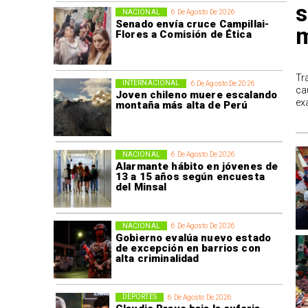
s
NACIONAL
6 De Agosto De 2026
Senado envía cruce Campillai-
m
Flores a Comisión de Ética
Tr
INTERNACIONAL
6 De Agosto De 2026
ca
Joven chileno muere escalando
ex
montaña más alta de Perú
NACIONAL
6 De Agosto De 2026
Alarmante hábito en jóvenes de
13 a 15 años según encuesta
del Minsal
NACIONAL
6 De Agosto De 2026
Gobierno evalúa nuevo estado
de excepción en barrios con
alta criminalidad
DEPORTES
6 De Agosto De 2026