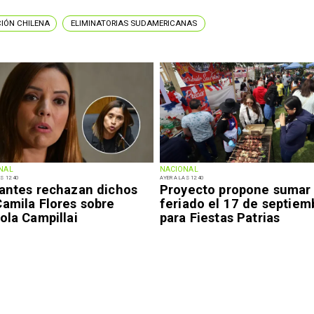
IÓN CHILENA
ELIMINATORIAS SUDAMERICANAS
NAL
NACIONAL
S 12:40
AYER A LAS 12:40
iantes rechazan dichos
Proyecto propone sumar
Camila Flores sobre
feriado el 17 de septiem
ola Campillai
para Fiestas Patrias