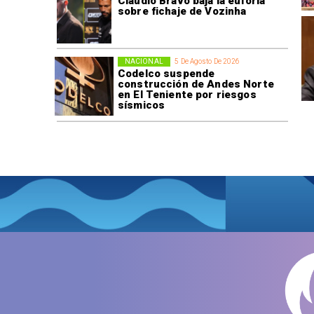
Claudio Bravo baja la euforia
sobre fichaje de Vozinha
NACIONAL
5 De Agosto De 2026
Codelco suspende
construcción de Andes Norte
en El Teniente por riesgos
sísmicos