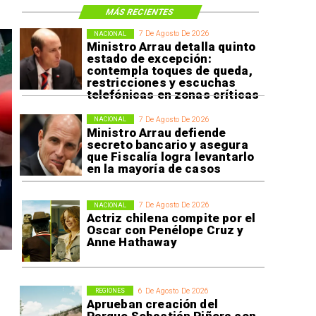
MÁS RECIENTES
7 De Agosto De 2026
NACIONAL
Ministro Arrau detalla quinto
estado de excepción:
contempla toques de queda,
restricciones y escuchas
telefónicas en zonas críticas
7 De Agosto De 2026
NACIONAL
Ministro Arrau defiende
secreto bancario y asegura
que Fiscalía logra levantarlo
en la mayoría de casos
7 De Agosto De 2026
NACIONAL
Actriz chilena compite por el
Oscar con Penélope Cruz y
Anne Hathaway
6 De Agosto De 2026
REGIONES
Aprueban creación del
Parque Sebastián Piñera con