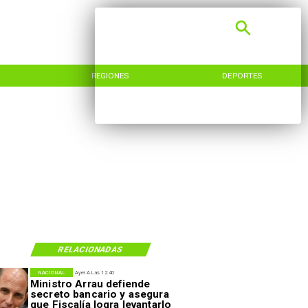
REGIONES
DEPORTES
RELACIONADAS
NACIONAL
Ayer A Las 12:40
Ministro Arrau defiende
secreto bancario y asegura
que Fiscalía logra levantarlo