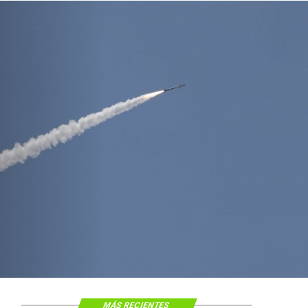
Nacional
Estado venderá má
propiedades a trav
portal de licitacion
MÁS RECIENTES