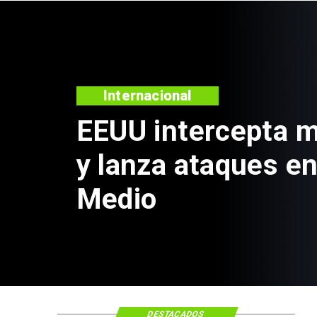
iles iraníes
 Oriente
DESTACADOS