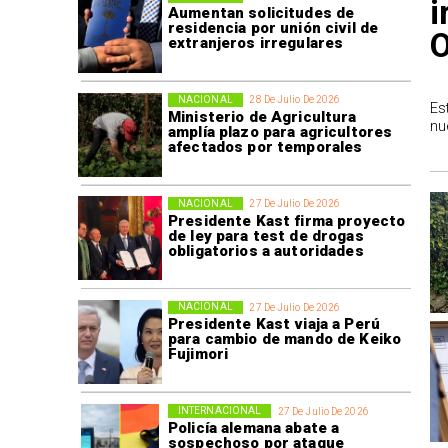
i
Aumentan solicitudes de
residencia por unión civil de
O
extranjeros irregulares
NACIONAL
28 De Julio De 2026
Es
Ministerio de Agricultura
nu
amplía plazo para agricultores
afectados por temporales
NACIONAL
27 De Julio De 2026
Presidente Kast firma proyecto
de ley para test de drogas
obligatorios a autoridades
NACIONAL
27 De Julio De 2026
Presidente Kast viaja a Perú
para cambio de mando de Keiko
Fujimori
INTERNACIONAL
27 De Julio De 2026
Policía alemana abate a
sospechoso por ataque