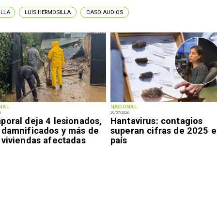
ILLA
LUIS HERMOSILLA
CASO AUDIOS
NAL
NACIONAL
6
29/07/2026
poral deja 4 lesionados,
Hantavirus: contagios
 damnificados y más de
superan cifras de 2025 e
 viviendas afectadas
país