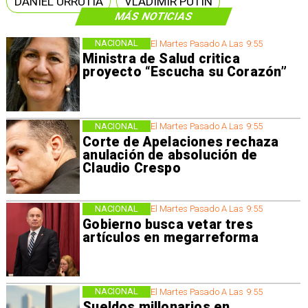
DANIEL URRUTIA
VLADIMIR PUTIN
MÁS NOTICIAS
NACIONAL
El Martes Pasado A Las 9:55
Ministra de Salud critica
proyecto “Escucha su Corazón”
NACIONAL
El Martes Pasado A Las 9:55
Corte de Apelaciones rechaza
anulación de absolución de
Claudio Crespo
NACIONAL
El Martes Pasado A Las 9:55
Gobierno busca vetar tres
artículos en megarreforma
NACIONAL
El Martes Pasado A Las 9:55
Sueldos millonarios en