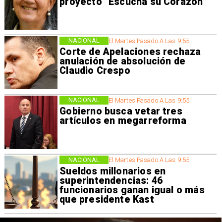
proyecto “Escucha su Corazón”
NACIONAL
El Martes Pasado A Las 9:55
Corte de Apelaciones rechaza
anulación de absolución de
Claudio Crespo
NACIONAL
El Martes Pasado A Las 9:55
Gobierno busca vetar tres
artículos en megarreforma
NACIONAL
El Martes Pasado A Las 9:55
Sueldos millonarios en
superintendencias: 46
funcionarios ganan igual o más
que presidente Kast