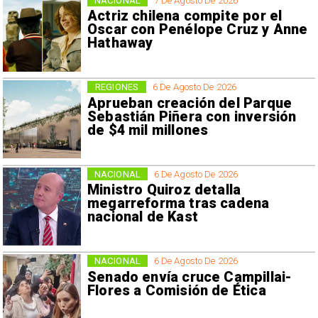
NACIONAL
7 De Agosto De 2026
Actriz chilena compite por el
Oscar con Penélope Cruz y Anne
Hathaway
REGIONES
6 De Agosto De 2026
Aprueban creación del Parque
Sebastián Piñera con inversión
de $4 mil millones
NACIONAL
6 De Agosto De 2026
Ministro Quiroz detalla
megarreforma tras cadena
nacional de Kast
NACIONAL
6 De Agosto De 2026
Senado envía cruce Campillai-
Flores a Comisión de Ética