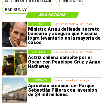
REGIÓN METROPOLITANA
CONCIERTOS
BAD BUNNY
MÁS NOTICIAS
NACIONAL
El Viernes Pasado A Las 12:40
Ministro Arrau defiende secreto
bancario y asegura que Fiscalía
logra levantarlo en la mayoría de
casos
NACIONAL
El Viernes Pasado A Las 12:40
Actriz chilena compite por el
Oscar con Penélope Cruz y Anne
Hathaway
REGIONES
El Jueves Pasado A Las 9:49
Aprueban creación del Parque
Sebastián Piñera con inversión
de $4 mil millones