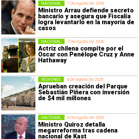
NACIONAL
7 De Agosto De 2026
Ministro Arrau defiende secreto
bancario y asegura que Fiscalía
logra levantarlo en la mayoría de
casos
NACIONAL
7 De Agosto De 2026
Actriz chilena compite por el
Oscar con Penélope Cruz y Anne
Hathaway
REGIONES
6 De Agosto De 2026
Aprueban creación del Parque
Sebastián Piñera con inversión
de $4 mil millones
NACIONAL
6 De Agosto De 2026
Ministro Quiroz detalla
megarreforma tras cadena
nacional de Kast