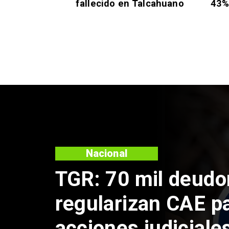
fallecido en Talcahuano
43% 
Regiones
Confirman enferm
tripulante vietnami
en Talcahuano