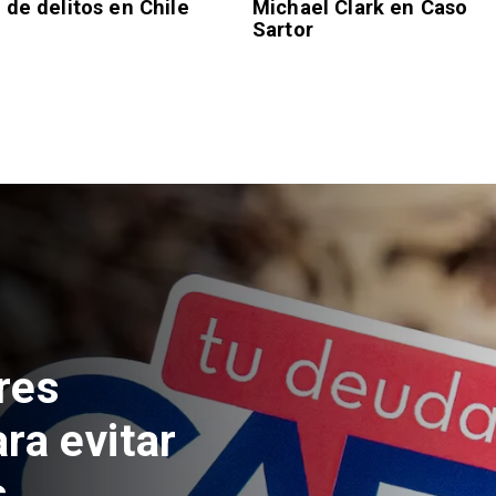
de delitos en Chile
Michael Clark en Caso
Sartor
edad de
ta fallecido