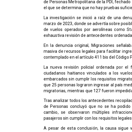
de Personas Metropolitana de la PDI, fechado e
el que se determina que no hay pruebas suficien
La investigación se inició a raíz de una den
marzo de 2023, donde se advertía sobre posible
de vuelos operados por aerolíneas como Sta
exhaustiva revisión de antecedentes ordenada po
En la denuncia original, Migraciones señalab
masiva de recursos legales para facilitar ingre
contemplado en el artículo 411 bis del Código P
La nueva revisión policial ordenada por el 
ciudadanos haitianos vinculados a los vuel
embarcados sin cumplir los requisitos migrato
que 25 personas lograron ingresar al país med
migratorias, mientras que 127 fueron impedida
Tras analizar todos los antecedentes recopilad
de Personas concluyó que no se ha podido de
cambio, se observaron múltiples infraccion
pasajeros sin cumplir con los requisitos legales 
A pesar de esta conclusión, la causa sigue v