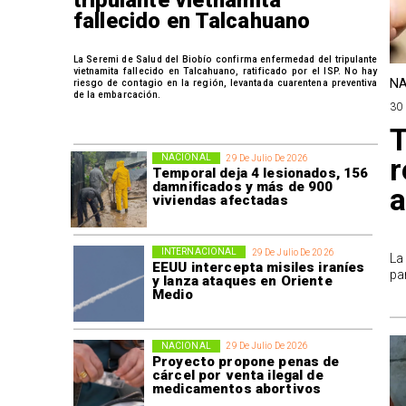
tripulante vietnamita
fallecido en Talcahuano
La Seremi de Salud del Biobío confirma enfermedad del tripulante
vietnamita fallecido en Talcahuano, ratificado por el ISP. No hay
NA
riesgo de contagio en la región, levantada cuarentena preventiva
de la embarcación.
30 
T
r
NACIONAL
29 De Julio De 2026
Temporal deja 4 lesionados, 156
damnificados y más de 900
a
viviendas afectadas
INTERNACIONAL
29 De Julio De 2026
La
EEUU intercepta misiles iraníes
pa
y lanza ataques en Oriente
Medio
NACIONAL
29 De Julio De 2026
Proyecto propone penas de
cárcel por venta ilegal de
medicamentos abortivos