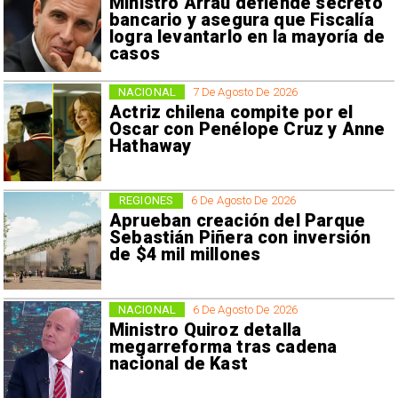
Ministro Arrau defiende secreto
bancario y asegura que Fiscalía
logra levantarlo en la mayoría de
casos
NACIONAL
7 De Agosto De 2026
Actriz chilena compite por el
Oscar con Penélope Cruz y Anne
Hathaway
REGIONES
6 De Agosto De 2026
Aprueban creación del Parque
Sebastián Piñera con inversión
de $4 mil millones
NACIONAL
6 De Agosto De 2026
Ministro Quiroz detalla
megarreforma tras cadena
nacional de Kast