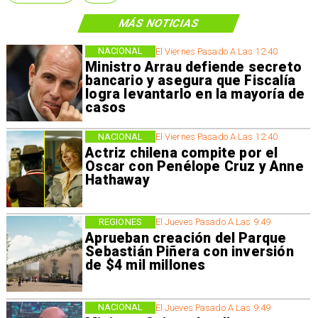
MÁS NOTICIAS
NACIONAL
El Viernes Pasado A Las 12:40
Ministro Arrau defiende secreto
bancario y asegura que Fiscalía
logra levantarlo en la mayoría de
casos
NACIONAL
El Viernes Pasado A Las 12:40
Actriz chilena compite por el
Oscar con Penélope Cruz y Anne
Hathaway
REGIONES
El Jueves Pasado A Las 9:49
Aprueban creación del Parque
Sebastián Piñera con inversión
de $4 mil millones
NACIONAL
El Jueves Pasado A Las 9:49