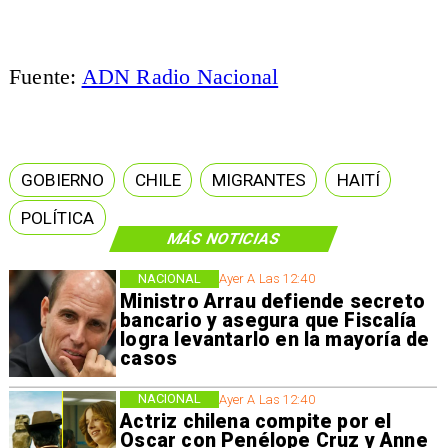
Fuente:
ADN Radio Nacional
GOBIERNO
CHILE
MIGRANTES
HAITÍ
POLÍTICA
MÁS NOTICIAS
NACIONAL
Ayer A Las 12:40
Ministro Arrau defiende secreto
bancario y asegura que Fiscalía
logra levantarlo en la mayoría de
casos
NACIONAL
Ayer A Las 12:40
Actriz chilena compite por el
Oscar con Penélope Cruz y Anne