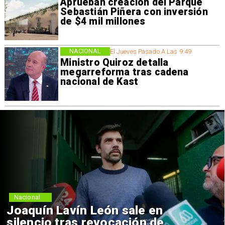
Aprueban creación del Parque
Sebastián Piñera con inversión
de $4 mil millones
NACIONAL
El Jueves Pasado A Las 9:49
Ministro Quiroz detalla
megarreforma tras cadena
nacional de Kast
Nacional
Joaquín Lavín León sale en
silencio tras revocación de