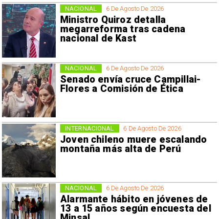
NACIONAL
6 De Agosto De 2026
Ministro Quiroz detalla
megarreforma tras cadena
nacional de Kast
NACIONAL
6 De Agosto De 2026
Senado envía cruce Campillai-
Flores a Comisión de Ética
INTERNACIONAL
6 De Agosto De 2026
Joven chileno muere escalando
montaña más alta de Perú
NACIONAL
6 De Agosto De 2026
Alarmante hábito en jóvenes de
13 a 15 años según encuesta del
Minsal