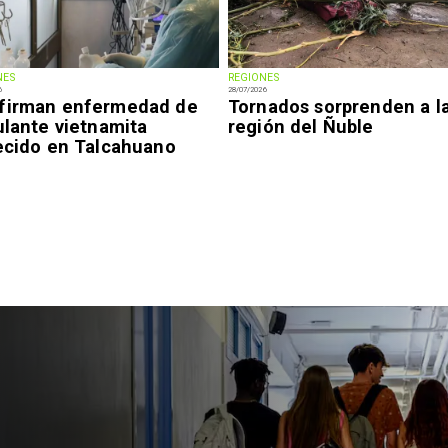
NES
REGIONES
6
28/07/2026
firman enfermedad de
Tornados sorprenden a l
ulante vietnamita
región del Ñuble
lecido en Talcahuano