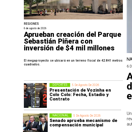
REGIONES
6 de agosto de 2026
Aprueban creación del Parque
Sebastián Piñera con
inversión de $4 mil millones
NA
El megaproyecto se ubicará en un terreno fiscal de 42.841 metros
cuadrados.
6 
A
d
DEPORTES
5 De Agosto De 2026
Presentación de Vozinha en
e
Colo Colo: Fecha, Estadio y
Contrato
Un
NACIONAL
5 De Agosto De 2026
re
Senado aprueba mecanismo de
au
compensación municipal