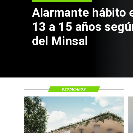
Aprueban creació
Sebastián Piñera 
de $4 mil millone
DESTACADOS