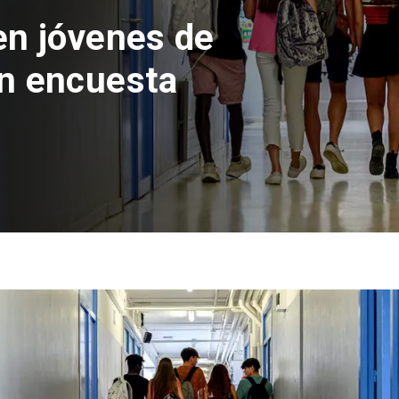
n del Parque
con inversión
s