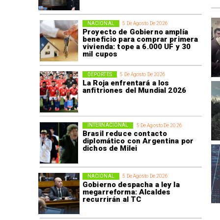
NACIONAL
5 De Agosto De 2026
Proyecto de Gobierno amplía
beneficio para comprar primera
vivienda: tope a 6.000 UF y 30
mil cupos
DEPORTES
5 De Agosto De 2026
La Roja enfrentará a los
anfitriones del Mundial 2026
INTERNACIONAL
5 De Agosto De 2026
Brasil reduce contacto
diplomático con Argentina por
dichos de Milei
NACIONAL
5 De Agosto De 2026
Gobierno despacha a ley la
megarreforma: Alcaldes
recurrirán al TC