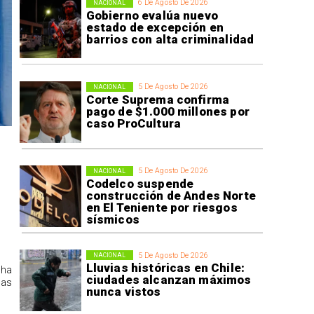
6 De Agosto De 2026
NACIONAL
Gobierno evalúa nuevo
estado de excepción en
barrios con alta criminalidad
5 De Agosto De 2026
NACIONAL
Corte Suprema confirma
pago de $1.000 millones por
caso ProCultura
5 De Agosto De 2026
NACIONAL
Codelco suspende
construcción de Andes Norte
en El Teniente por riesgos
sísmicos
5 De Agosto De 2026
NACIONAL
Lluvias históricas en Chile:
 ha
ciudades alcanzan máximos
las
nunca vistos