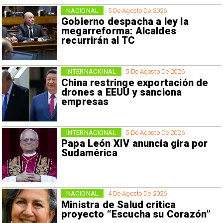
NACIONAL
5 De Agosto De 2026
Gobierno despacha a ley la
megarreforma: Alcaldes
recurrirán al TC
INTERNACIONAL
5 De Agosto De 2026
China restringe exportación de
drones a EEUU y sanciona
empresas
INTERNACIONAL
5 De Agosto De 2026
Papa León XIV anuncia gira por
Sudamérica
NACIONAL
4 De Agosto De 2026
Ministra de Salud critica
proyecto “Escucha su Corazón”