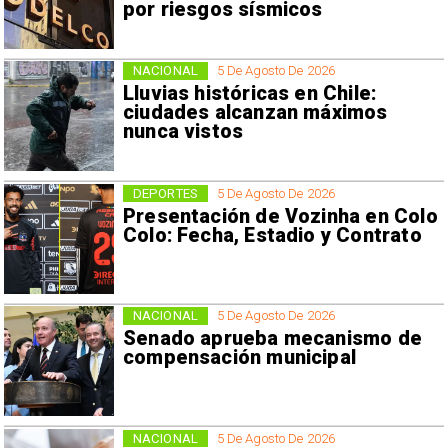
por riesgos sísmicos
NACIONAL
5 De Agosto De 2026
Lluvias históricas en Chile:
ciudades alcanzan máximos
nunca vistos
DEPORTES
5 De Agosto De 2026
Presentación de Vozinha en Colo
Colo: Fecha, Estadio y Contrato
NACIONAL
5 De Agosto De 2026
Senado aprueba mecanismo de
compensación municipal
NACIONAL
5 De Agosto De 2026