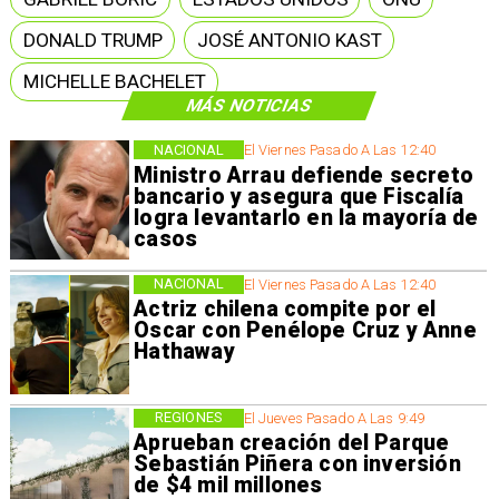
DONALD TRUMP
JOSÉ ANTONIO KAST
MICHELLE BACHELET
MÁS NOTICIAS
NACIONAL
El Viernes Pasado A Las 12:40
Ministro Arrau defiende secreto
bancario y asegura que Fiscalía
logra levantarlo en la mayoría de
casos
NACIONAL
El Viernes Pasado A Las 12:40
Actriz chilena compite por el
Oscar con Penélope Cruz y Anne
Hathaway
REGIONES
El Jueves Pasado A Las 9:49
Aprueban creación del Parque
Sebastián Piñera con inversión
de $4 mil millones