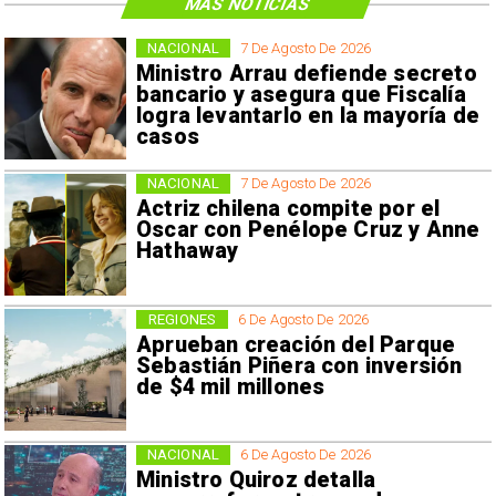
MÁS NOTICIAS
NACIONAL
7 De Agosto De 2026
Ministro Arrau defiende secreto
bancario y asegura que Fiscalía
logra levantarlo en la mayoría de
casos
NACIONAL
7 De Agosto De 2026
Actriz chilena compite por el
Oscar con Penélope Cruz y Anne
Hathaway
REGIONES
6 De Agosto De 2026
Aprueban creación del Parque
Sebastián Piñera con inversión
de $4 mil millones
NACIONAL
6 De Agosto De 2026
Ministro Quiroz detalla