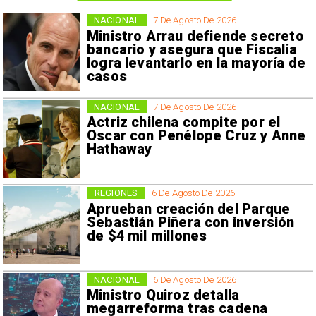
NACIONAL
7 De Agosto De 2026
Ministro Arrau defiende secreto
bancario y asegura que Fiscalía
logra levantarlo en la mayoría de
casos
NACIONAL
7 De Agosto De 2026
Actriz chilena compite por el
Oscar con Penélope Cruz y Anne
Hathaway
REGIONES
6 De Agosto De 2026
Aprueban creación del Parque
Sebastián Piñera con inversión
de $4 mil millones
NACIONAL
6 De Agosto De 2026
Ministro Quiroz detalla
megarreforma tras cadena