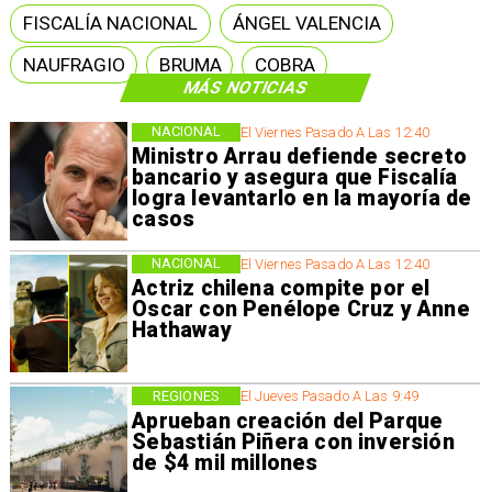
FISCALÍA NACIONAL
ÁNGEL VALENCIA
NAUFRAGIO
BRUMA
COBRA
MÁS NOTICIAS
NACIONAL
El Viernes Pasado A Las 12:40
Ministro Arrau defiende secreto
bancario y asegura que Fiscalía
logra levantarlo en la mayoría de
casos
NACIONAL
El Viernes Pasado A Las 12:40
Actriz chilena compite por el
Oscar con Penélope Cruz y Anne
Hathaway
REGIONES
El Jueves Pasado A Las 9:49
Aprueban creación del Parque
Sebastián Piñera con inversión
de $4 mil millones