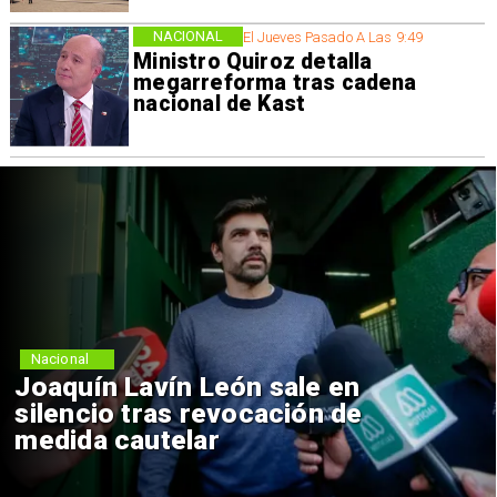
NACIONAL
El Jueves Pasado A Las 9:49
Ministro Quiroz detalla
megarreforma tras cadena
nacional de Kast
Nacional
ín León sale en
Chile y Ven
s revocación de
reinicio de 
elar
consulares