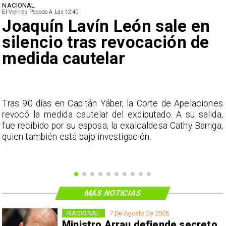
NACIONAL
El Viernes Pasado A Las 12:40
Joaquín Lavín León sale en
silencio tras revocación de
medida cautelar
s
Tras 90 días en Capitán Yáber, la Corte de Apelaciones
a
revocó la medida cautelar del exdiputado. A su salida,
e
fue recibido por su esposa, la exalcaldesa Cathy Barriga,
o
quien también está bajo investigación.
MÁS NOTICIAS
NACIONAL
7 De Agosto De 2026
Ministro Arrau defiende secreto