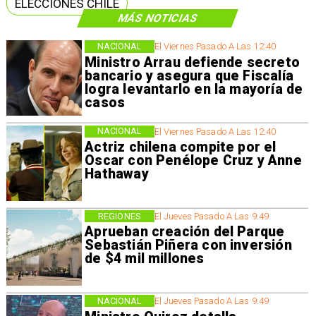
ELECCIONES CHILE
MÁS NOTICIAS
NACIONAL
El Viernes Pasado A Las 12:40
Ministro Arrau defiende secreto
bancario y asegura que Fiscalía
logra levantarlo en la mayoría de
casos
NACIONAL
El Viernes Pasado A Las 12:40
Actriz chilena compite por el
Oscar con Penélope Cruz y Anne
Hathaway
REGIONES
El Jueves Pasado A Las 9:49
Aprueban creación del Parque
Sebastián Piñera con inversión
de $4 mil millones
NACIONAL
El Jueves Pasado A Las 9:49