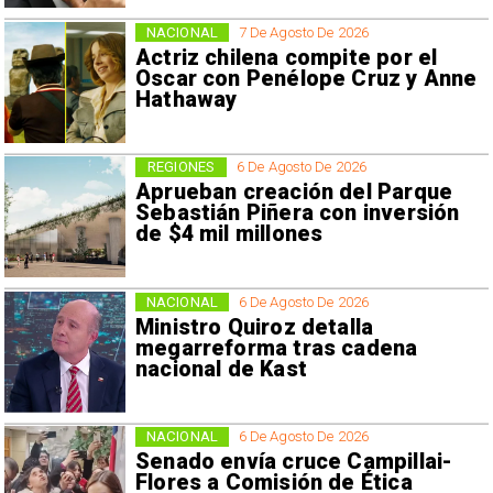
NACIONAL
7 De Agosto De 2026
Actriz chilena compite por el
Oscar con Penélope Cruz y Anne
Hathaway
REGIONES
6 De Agosto De 2026
Aprueban creación del Parque
Sebastián Piñera con inversión
de $4 mil millones
NACIONAL
6 De Agosto De 2026
Ministro Quiroz detalla
megarreforma tras cadena
nacional de Kast
NACIONAL
6 De Agosto De 2026
Senado envía cruce Campillai-
Flores a Comisión de Ética