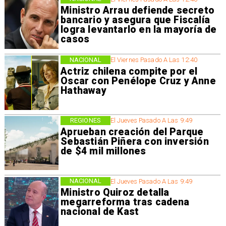
Ministro Arrau defiende secreto
bancario y asegura que Fiscalía
logra levantarlo en la mayoría de
casos
NACIONAL
El Viernes Pasado A Las 12:40
Actriz chilena compite por el
Oscar con Penélope Cruz y Anne
Hathaway
REGIONES
El Jueves Pasado A Las 9:49
Aprueban creación del Parque
Sebastián Piñera con inversión
de $4 mil millones
NACIONAL
El Jueves Pasado A Las 9:49
Ministro Quiroz detalla
megarreforma tras cadena
nacional de Kast