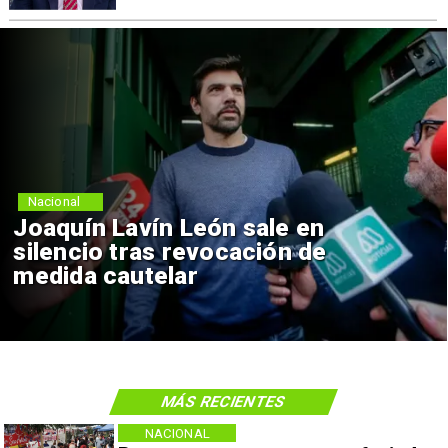
Nacional
ón sale en
Chile y Venezuel
vocación de
reinicio de relac
consulares
MÁS RECIENTES
NACIONAL