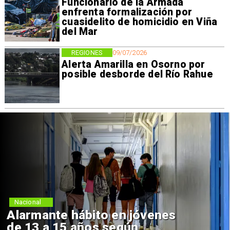
Funcionario de la Armada
enfrenta formalización por
cuasidelito de homicidio en Viña
del Mar
REGIONES
09/07/2026
Alerta Amarilla en Osorno por
posible desborde del Río Rahue
Nacional
Alarmante hábito en jóvenes
de 13 a 15 años según