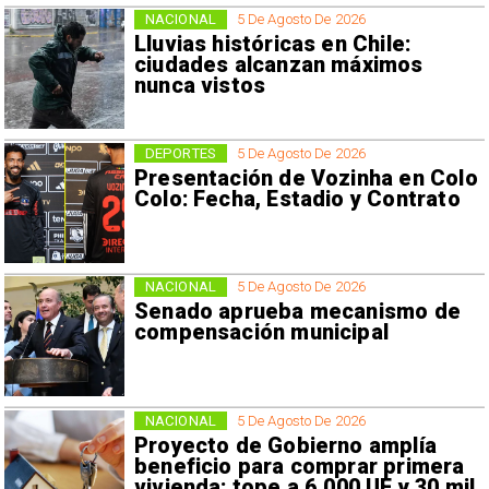
NACIONAL
5 De Agosto De 2026
Lluvias históricas en Chile:
ciudades alcanzan máximos
nunca vistos
DEPORTES
5 De Agosto De 2026
Presentación de Vozinha en Colo
Colo: Fecha, Estadio y Contrato
NACIONAL
5 De Agosto De 2026
Senado aprueba mecanismo de
compensación municipal
NACIONAL
5 De Agosto De 2026
Proyecto de Gobierno amplía
beneficio para comprar primera
vivienda: tope a 6.000 UF y 30 mil