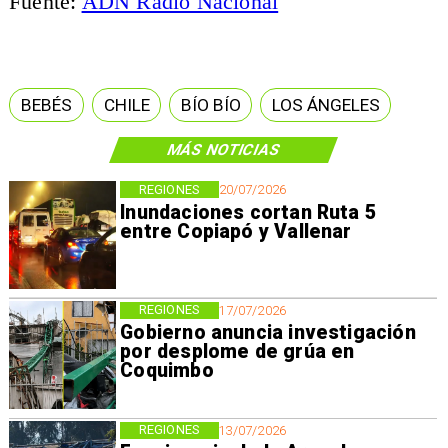
Fuente:
ADN Radio Nacional
BEBÉS
CHILE
BÍO BÍO
LOS ÁNGELES
MÁS NOTICIAS
REGIONES
20/07/2026
Inundaciones cortan Ruta 5
entre Copiapó y Vallenar
REGIONES
17/07/2026
Gobierno anuncia investigación
por desplome de grúa en
Coquimbo
REGIONES
13/07/2026