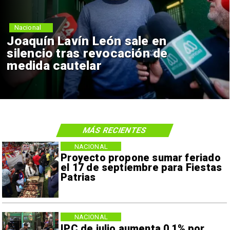
Nacional
Joaquín Lavín León sale en
silencio tras revocación de
medida cautelar
MÁS RECIENTES
NACIONAL
Proyecto propone sumar feriado
el 17 de septiembre para Fiestas
Patrias
NACIONAL
IPC de julio aumenta 0,1% por