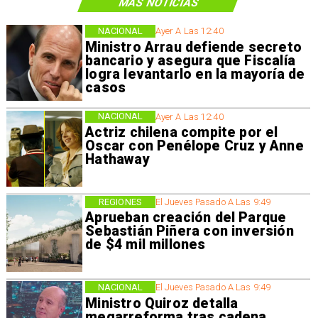
MÁS NOTICIAS
NACIONAL
Ayer A Las 12:40
Ministro Arrau defiende secreto
bancario y asegura que Fiscalía
logra levantarlo en la mayoría de
casos
NACIONAL
Ayer A Las 12:40
Actriz chilena compite por el
Oscar con Penélope Cruz y Anne
Hathaway
REGIONES
El Jueves Pasado A Las 9:49
Aprueban creación del Parque
Sebastián Piñera con inversión
de $4 mil millones
NACIONAL
El Jueves Pasado A Las 9:49
Ministro Quiroz detalla
megarreforma tras cadena