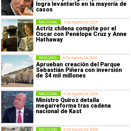
logra levantarlo en la mayoría de
casos
NACIONAL
7 De Agosto De 2026
Actriz chilena compite por el
Oscar con Penélope Cruz y Anne
Hathaway
REGIONES
6 De Agosto De 2026
Aprueban creación del Parque
Sebastián Piñera con inversión
de $4 mil millones
NACIONAL
6 De Agosto De 2026
Ministro Quiroz detalla
megarreforma tras cadena
nacional de Kast
NACIONAL
6 De Agosto De 2026