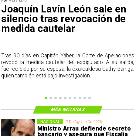
Ayer A Las 12:40
Joaquín Lavín León sale en
silencio tras revocación de
medida cautelar
s
Tras 90 días en Capitán Yáber, la Corte de Apelaciones
a
revocó la medida cautelar del exdiputado. A su salida,
e
fue recibido por su esposa, la exalcaldesa Cathy Barriga,
o
quien también está bajo investigación.
MÁS NOTICIAS
NACIONAL
7 De Agosto De 2026
Ministro Arrau defiende secreto
bancario y asegura que Fiscalía