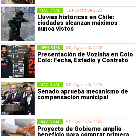
NACIONAL
5 De Agosto De 2026
Lluvias históricas en Chile:
ciudades alcanzan máximos
nunca vistos
DEPORTES
5 De Agosto De 2026
Presentación de Vozinha en Colo
Colo: Fecha, Estadio y Contrato
NACIONAL
5 De Agosto De 2026
Senado aprueba mecanismo de
compensación municipal
NACIONAL
5 De Agosto De 2026
Proyecto de Gobierno amplía
beneficio para comprar primera